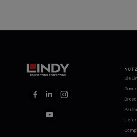
NÜTZ
Die L
Drive
Facebook
LinkedIn
Instagram
Brosc
Partn
YouTube
Liefe
Compl