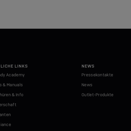
LICHE LINKS
NEWS
indy Academy
Pressekontakte
rs & Manuals
News
hüren & Info
Outlet-Produkte
erschaft
ranten
iance