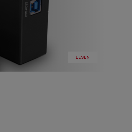
LINE
R: DIE
ADEMY –
DAS
T!
LESEN
LESEN