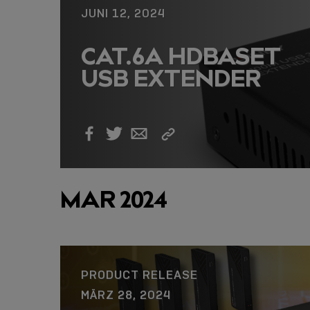
JUNI 12, 2024
USB-C ÜBER LANGE
CAT.6A HDBASET
DISTANZEN: AKTIV
USB EXTENDER
USB-C-KABEL FÜR
STABILE 10 GBIT/S
BIS 15 M
Link
Facebook
Twitter
Email
kopieren
MAR 2024
PRODUCT RELEASE
MÄRZ 28, 2024