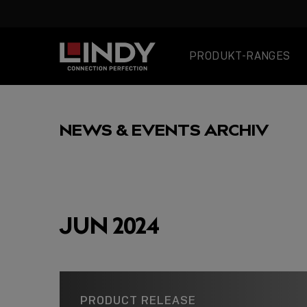
PRODUKT-RANGES
SKIP
TO
NEWS & EVENTS ARCHIV
CONTENT
AUSGEWÄHLT
JUN 2024
USB C
PRODUCT RELEASE