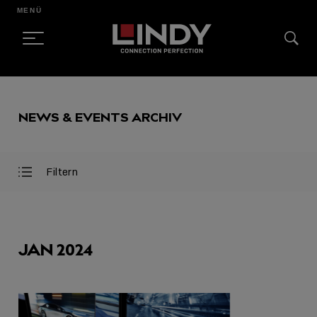
MENÜ
SKIP
TO
NEWS & EVENTS ARCHIV
CONTENT
Filtern
Filter
Filter
öffnen
schließen
AUSGEWÄHLT
JAN 2024