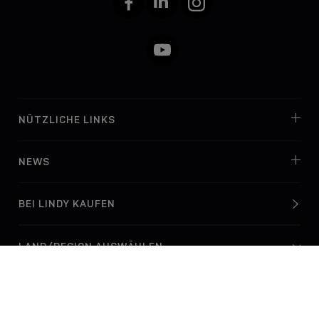
YouTube
NÜTZLICHE LINKS
NEWS
BEI LINDY KAUFEN
© Lindy Electronics Ltd. & Lindy-Elektronik GmbH 2026