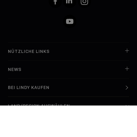
YouTube
NÜTZLICHE LINKS
NEWS
BEI LINDY KAUFEN
© Lindy Electronics Ltd. & Lindy-Elektronik GmbH 2026