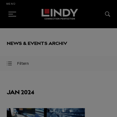
MENÜ
SKIP
TO
NEWS & EVENTS ARCHIV
CONTENT
Filtern
Filter
Filter
öffnen
schließen
AUSGEWÄHLT
JAN 2024