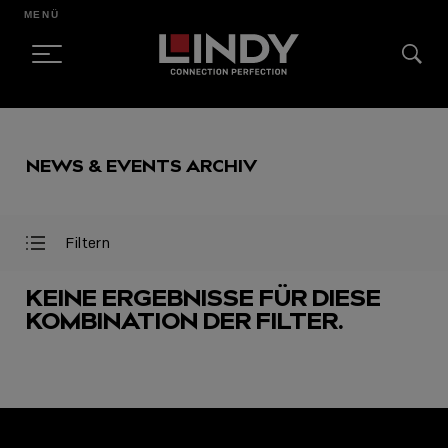
MENÜ
SKIP
TO
NEWS & EVENTS ARCHIV
CONTENT
Filtern
Filter
Filter
öffnen
schließen
KEINE ERGEBNISSE FÜR DIESE
KOMBINATION DER FILTER.
AUSGEWÄHLT