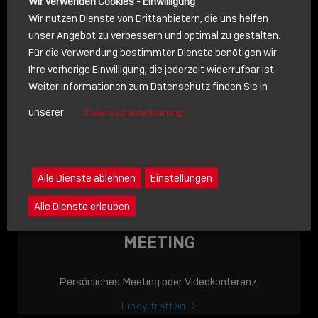
Wir verwenden Cookies - Einwilligung
Wir nutzen Dienste von Drittanbietern, die uns helfen
unser Angebot zu verbessern und optimal zu gestalten.
Für die Verwendung bestimmter Dienste benötigen wir
NACHRICHT
Ihre vorherige Einwilligung, die jederzeit widerrufbar ist.
Weiter Informationen zum Datenschutz finden Sie in
Schreiben Sie lieber? Dann schicken Sie uns gerne eine
unserer
Datenschutzerklärung
Nachricht
Eine Nachricht an Lindy senden
LINDY ACADEMY
Alle Dienste ablehnen
Einstellungen
JETZT ONLINE
Alle Dienste erlauben
VERFÜGBAR: DIE
LINDY ACADEMY –
MEETING
WISSEN, DAS
VERBINDET!
Persönliches Meeting oder Videokonferenz.
Sho
Lindy treffen
shar