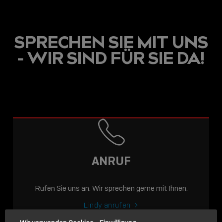
SPRECHEN SIE MIT UNS
- WIR SIND FÜR SIE DA!
USB C
USB-C ÜBER LANGE
DISTANZEN: AKTIVE
USB-C-KABEL FÜR
STABILE 10 GBIT/S BIS
ANRUF
15 M
Rufen Sie uns an. Wir sprechen gerne mit Ihnen.
Sho
shar
Lindy anrufen
icon