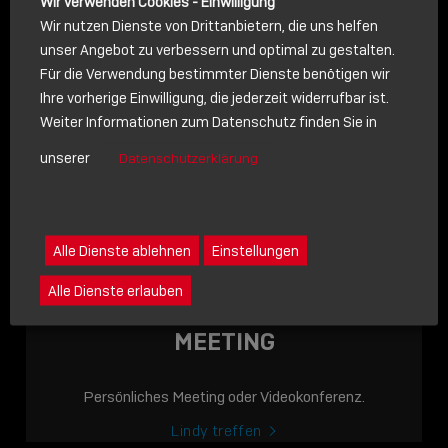
Wir verwenden Cookies - Einwilligung
Wir nutzen Dienste von Drittanbietern, die uns helfen
unser Angebot zu verbessern und optimal zu gestalten.
Für die Verwendung bestimmter Dienste benötigen wir
NACHRICHT
Ihre vorherige Einwilligung, die jederzeit widerrufbar ist.
Weiter Informationen zum Datenschutz finden Sie in
Schreiben Sie lieber? Dann schicken Sie uns gerne eine
unserer
Datenschutzerklärung
Nachricht
Eine Nachricht an Lindy senden
LINDY ACADEMY
Alle Dienste ablehnen
Einstellungen
JETZT ONLINE
Alle Dienste erlauben
VERFÜGBAR: DIE
LINDY ACADEMY –
MEETING
WISSEN, DAS
VERBINDET!
Persönliches Meeting oder Videokonferenz.
Sho
Lindy treffen
shar