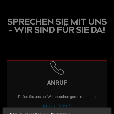
SPRECHEN SIE MIT UNS
- WIR SIND FÜR SIE DA!
USB C
USB-C ÜBER LANGE
DISTANZEN: AKTIVE
USB-C-KABEL FÜR
STABILE 10 GBIT/S BIS
ANRUF
15 M
Rufen Sie uns an. Wir sprechen gerne mit Ihnen.
Sho
shar
Lindy anrufen
icon