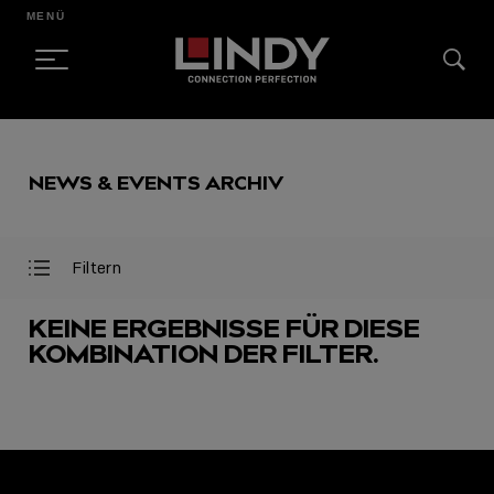
MENÜ
SKIP
TO
NEWS & EVENTS ARCHIV
CONTENT
Filtern
Filter
Filter
öffnen
schließen
KEINE ERGEBNISSE FÜR DIESE
KOMBINATION DER FILTER.
AUSGEWÄHLT