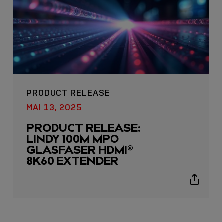
PRODUCT RELEASE
USB C
MAI 13, 2025
USB-C ÜBER LANGE
PRODUCT RELEASE:
DISTANZEN: AKTIVE
LINDY 100M MPO
USB-C-KABEL FÜR
GLASFASER HDMI®
STABILE 10 GBIT/S BIS
8K60 EXTENDER
15 M
Show
sharing
Sho
icons
shar
icon