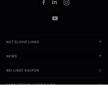
Facebook
LinkedIn
Instagram
YouTube
NÜTZLICHE LINKS
NEWS
BEI LINDY KAUFEN
© Lindy Electronics Ltd. & Lindy-Elektronik GmbH 2026