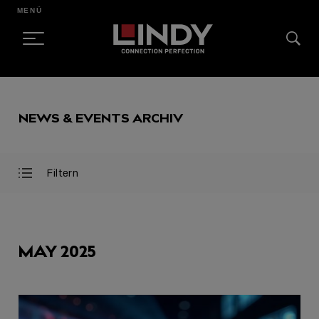
MENÜ
SKIP
TO
NEWS & EVENTS ARCHIV
CONTENT
Filtern
Filter
Filter
öffnen
schließen
AUSGEWÄHLT
MAY 2025