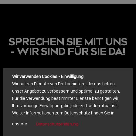
SPRECHEN SIE MIT UNS
- WIR SIND FÜR SIE DA!
LINDY ACADEMY
Wir verwenden Cookies - Einwilligung
Wir nutzen Dienste von Drittanbietern, die uns helfen
JETZT ONLINE
unser Angebot zu verbessern und optimal zu gestalten.
VERFÜGBAR: DIE
LINDY ACADEMY –
Für die Verwendung bestimmter Dienste benötigen wir
WISSEN, DAS
Ihre vorherige Einwilligung, die jederzeit widerrufbar ist.
VERBINDET!
Weiter Informationen zum Datenschutz finden Sie in
ANRUF
unserer
Datenschutzerklärung
Sho
Rufen Sie uns an. Wir sprechen gerne mit Ihnen.
shar