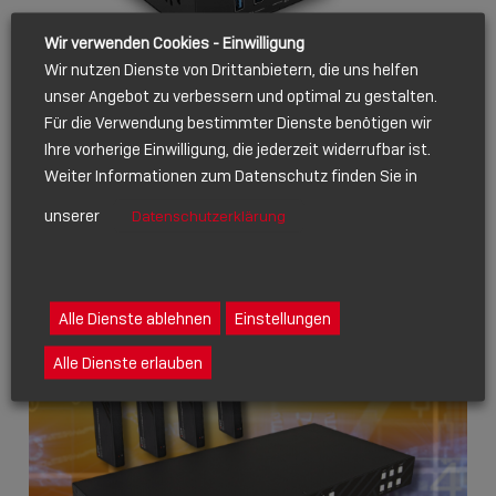
Wir verwenden Cookies - Einwilligung
Wir nutzen Dienste von Drittanbietern, die uns helfen
PRODUCT RELEASE
unser Angebot zu verbessern und optimal zu gestalten.
JUNI 12, 2024
Für die Verwendung bestimmter Dienste benötigen wir
CAT.6A HDBASET USB
Ihre vorherige Einwilligung, die jederzeit widerrufbar ist.
EXTENDER
Weiter Informationen zum Datenschutz finden Sie in
unserer
Datenschutzerklärung
Show
sharing
icons
MAR 2024
Alle Dienste ablehnen
Einstellungen
Alle Dienste erlauben