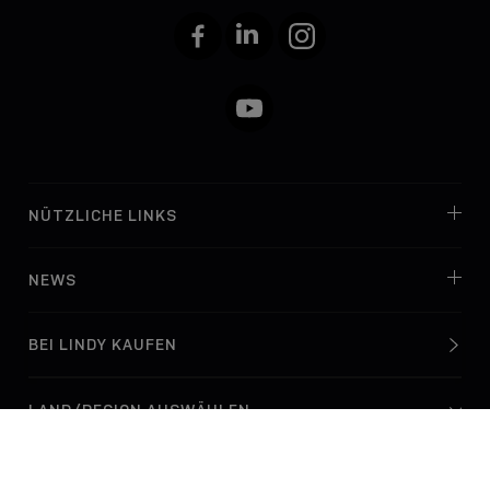
Facebook
LinkedIn
Instagram
YouTube
NÜTZLICHE LINKS
NEWS
BEI LINDY KAUFEN
© Lindy Electronics Ltd. & Lindy-Elektronik GmbH 2026