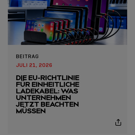
BEITRAG
USB C
JULI 21, 2026
USB-C ÜBER LANGE
DIE EU-RICHTLINIE
DISTANZEN: AKTIVE
FÜR EINHEITLICHE
USB-C-KABEL FÜR
LADEKABEL: WAS
STABILE 10 GBIT/S BIS
UNTERNEHMEN
15 M
JETZT BEACHTEN
MÜSSEN
Sho
shar
Show
icon
sharing
icons