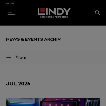
MENÜ
SKIP
TO
NEWS & EVENTS ARCHIV
CONTENT
Filtern
Filter
Filter
öffnen
schließen
AUSGEWÄHLT
JUL 2026