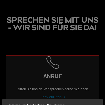
SPRECHEN SIE MIT UNS
- WIR SIND FÜR SIE DA!
USB C
USB-C ÜBER LANGE
DISTANZEN: AKTIVE
USB-C-KABEL FÜR
STABILE 10 GBIT/S BIS
ANRUF
15 M
Rufen Sie uns an. Wir sprechen gerne mit Ihnen.
Sho
shar
Lindy anrufen
icon