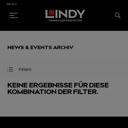
MENÜ
SKIP
TO
NEWS & EVENTS ARCHIV
CONTENT
Filtern
Filter
Filter
öffnen
schließen
KEINE ERGEBNISSE FÜR DIESE
KOMBINATION DER FILTER.
AUSGEWÄHLT