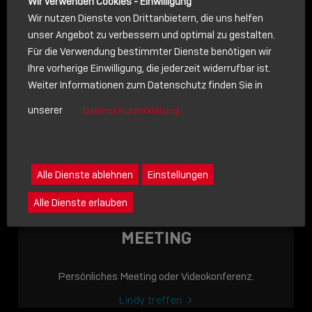
Wir verwenden Cookies - Einwilligung
Wir nutzen Dienste von Drittanbietern, die uns helfen
unser Angebot zu verbessern und optimal zu gestalten.
Für die Verwendung bestimmter Dienste benötigen wir
NACHRICHT
Ihre vorherige Einwilligung, die jederzeit widerrufbar ist.
Weiter Informationen zum Datenschutz finden Sie in
Schreiben Sie lieber? Dann schicken Sie uns gerne eine
unserer
Datenschutzerklärung
Nachricht
Eine Nachricht an Lindy senden
LINDY ACADEMY
Alle Dienste ablehnen
Einstellungen
JETZT ONLINE
Alle Dienste erlauben
VERFÜGBAR: DIE
LINDY ACADEMY –
MEETING
WISSEN, DAS
VERBINDET!
Persönliches Meeting oder Videokonferenz.
Sho
Lindy treffen
shar