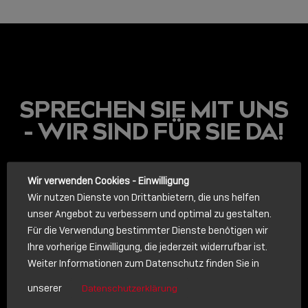
SPRECHEN SIE MIT UNS
- WIR SIND FÜR SIE DA!
LINDY ACADEMY
Wir verwenden Cookies - Einwilligung
JETZT ONLINE
Wir nutzen Dienste von Drittanbietern, die uns helfen
VERFÜGBAR: DIE
unser Angebot zu verbessern und optimal zu gestalten.
LINDY ACADEMY –
Für die Verwendung bestimmter Dienste benötigen wir
WISSEN, DAS
Ihre vorherige Einwilligung, die jederzeit widerrufbar ist.
VERBINDET!
Weiter Informationen zum Datenschutz finden Sie in
ANRUF
Sho
unserer
Datenschutzerklärung
shar