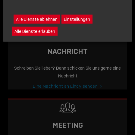
icon
Rufen Sie uns an. Wir sprechen gerne mit Ihnen.
Lindy anrufen
Alle Dienste ablehnen
Einstellungen
Alle Dienste erlauben
NACHRICHT
Schreiben Sie lieber? Dann schicken Sie uns gerne eine
Nachricht
Eine Nachricht an Lindy senden
MEETING