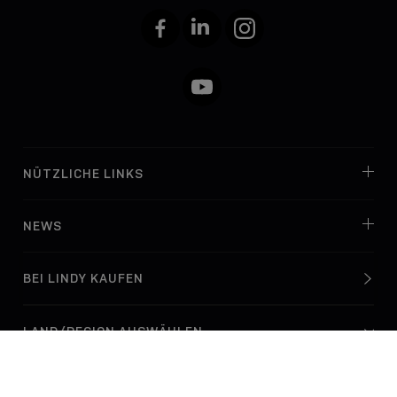
Facebook
LinkedIn
Instagram
YouTube
NÜTZLICHE LINKS
NEWS
BEI LINDY KAUFEN
© Lindy Electronics Ltd. & Lindy-Elektronik GmbH 2026