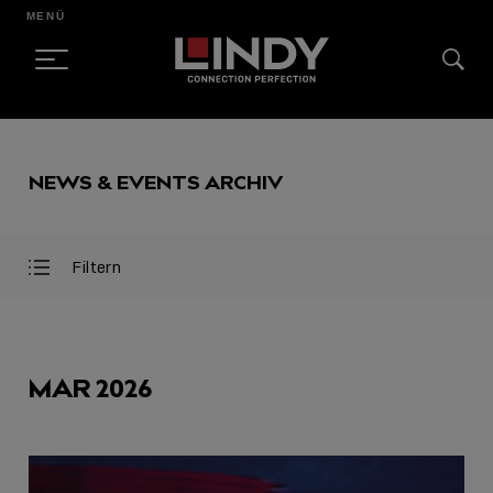
MENÜ
SKIP
TO
NEWS & EVENTS ARCHIV
CONTENT
Filtern
Filter
Filter
öffnen
schließen
AUSGEWÄHLT
MAR 2026