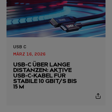
USB C
USB C
MÄRZ 16, 2026
USB-C ÜBER LANGE
USB-C ÜBER LANGE
DISTANZEN: AKTIVE
DISTANZEN: AKTIVE
USB-C-KABEL FÜR
USB-C-KABEL FÜR
STABILE 10 GBIT/S BIS
STABILE 10 GBIT/S BIS
15 M
15 M
Sho
Show
shar
sharing
icon
icons