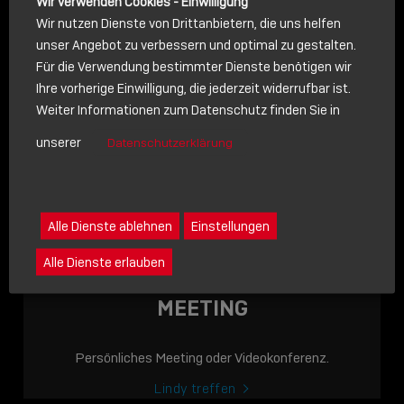
Wir verwenden Cookies - Einwilligung
Wir nutzen Dienste von Drittanbietern, die uns helfen
unser Angebot zu verbessern und optimal zu gestalten.
Für die Verwendung bestimmter Dienste benötigen wir
NACHRICHT
Ihre vorherige Einwilligung, die jederzeit widerrufbar ist.
Weiter Informationen zum Datenschutz finden Sie in
Schreiben Sie lieber? Dann schicken Sie uns gerne eine
unserer
Datenschutzerklärung
Nachricht
Eine Nachricht an Lindy senden
LINDY ACADEMY
Alle Dienste ablehnen
Einstellungen
JETZT ONLINE
Alle Dienste erlauben
VERFÜGBAR: DIE
LINDY ACADEMY –
MEETING
WISSEN, DAS
VERBINDET!
Persönliches Meeting oder Videokonferenz.
Sho
Lindy treffen
shar