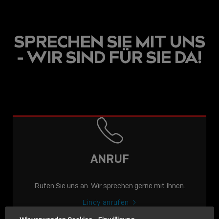
SPRECHEN SIE MIT UNS
- WIR SIND FÜR SIE DA!
USB C
USB-C ÜBER LANGE
DISTANZEN: AKTIVE
USB-C-KABEL FÜR
STABILE 10 GBIT/S BIS
ANRUF
15 M
Rufen Sie uns an. Wir sprechen gerne mit Ihnen.
Sho
shar
Lindy anrufen
icon