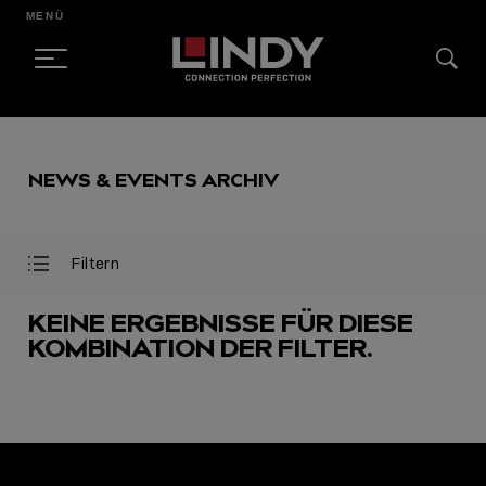
MENÜ
SKIP
TO
NEWS & EVENTS ARCHIV
CONTENT
Filtern
Filter
Filter
öffnen
schließen
KEINE ERGEBNISSE FÜR DIESE
KOMBINATION DER FILTER.
AUSGEWÄHLT