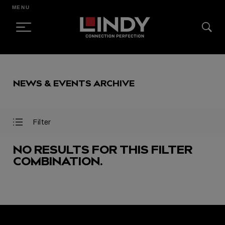
MENU
SKIP
TO
NEWS & EVENTS ARCHIVE
CONTENT
Filter
Open
Close
Filter
Filter
Menu
Menu
NO RESULTS FOR THIS FILTER
COMBINATION.
FEATURED