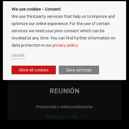
We use cookies – Consent
We use third party services that help us to improve and
optimize our online experience. For the use of certain
MENSAJE
services we need your prior consent which can be
revoked at any time. You can find further information on
¿Prefiere escribirnos? envíe un mensaje
data protection in our
privacy policy
Contacte a Lindy
Details
ENTRADA
Allow all cookies
Save settings
AHORA EN LÍNEA: LA
ACADEMIA LINDY,
CONOCIMIENTO QUE
REUNIÓN
CONECTA.
Presencial o videoconferencia.
Sho
shar
Conozca a Lindy
icon