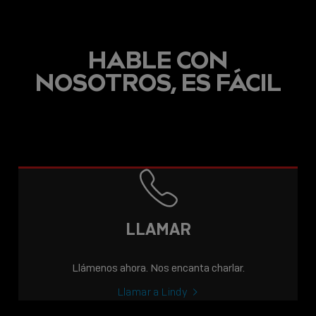
HABLE CON
NOSOTROS, ES FÁCIL
ENTRADA
MCR INCORPORA A
LINDY A SU CARTERA
DE CLIENTES
PROFESIONALES
LLAMAR
Sho
Llámenos ahora. Nos encanta charlar.
shar
icon
Llamar a Lindy