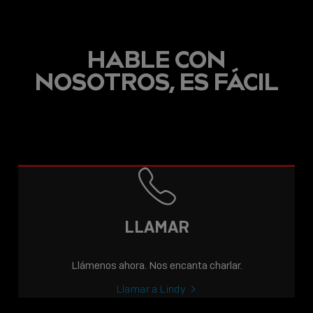
HABLE CON
NOSOTROS, ES FÁCIL
ENTRADA
MCR INCORPORA A
LINDY A SU CARTERA
DE CLIENTES
PROFESIONALES
LLAMAR
Sho
Llámenos ahora. Nos encanta charlar.
shar
icon
Llamar a Lindy