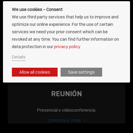
We use cookies – Consent
We use third party services that help us to improve and
optimize our online experience. For the use of certain
MENSAJE
services we need your prior consent which can be
revoked at any time. You can find further information on
¿Prefiere escribirnos? envíe un mensaje
data protection in our
privacy policy
Contacte a Lindy
Details
ENTRADA
Allow all cookies
Save settings
AHORA EN LÍNEA: LA
ACADEMIA LINDY,
CONOCIMIENTO QUE
REUNIÓN
CONECTA.
Presencial o videoconferencia.
Sho
shar
Conozca a Lindy
icon