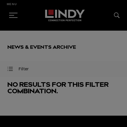
MENU
SKIP
TO
NEWS & EVENTS ARCHIVE
CONTENT
Filter
Open
Close
Filter
Filter
Menu
Menu
NO RESULTS FOR THIS FILTER
COMBINATION.
FEATURED