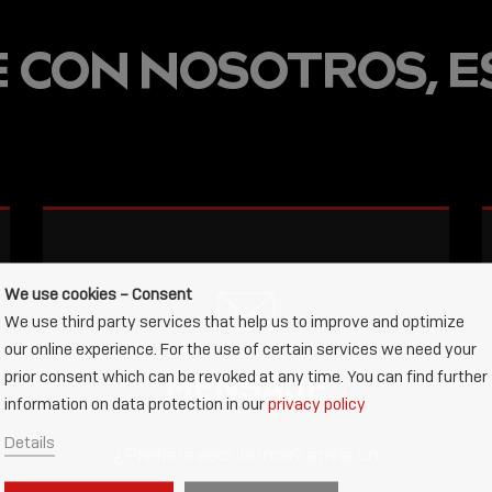
AHORA EN
 CON NOSOTROS, ES
LA ACADEM
CONOCIMI
CONECTA.
READ
We use cookies – Consent
We use third party services that help us to improve and optimize
our online experience. For the use of certain services we need your
MENSAJE
prior consent which can be revoked at any time. You can find further
information on data protection in our
privacy policy
Details
¿Prefiere escribirnos? envíe un
mensaje