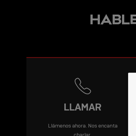
MCR INCORPORA A
HABLE
LINDY A SU
CARTERA DE
CLIENTES
PROFESIONALES
LLAMAR
Llámenos ahora. Nos encanta
charlar.