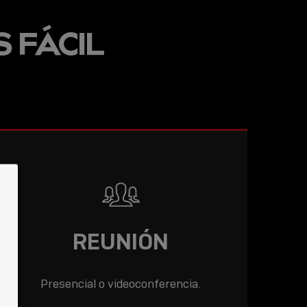
 LÍNEA:
 FÁCIL
IA LINDY,
ENTO QUE
READ
REUNIÓN
Presencial o videoconferencia.