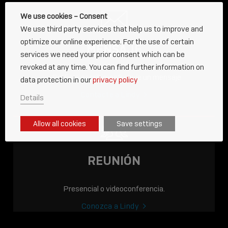
We use cookies – Consent
We use third party services that help us to improve and
optimize our online experience. For the use of certain
MENSAJE
services we need your prior consent which can be
revoked at any time. You can find further information on
¿Prefiere escribirnos? envíe un mensaje
data protection in our
privacy policy
Contacte a Lindy
Details
ENTRADA
Allow all cookies
Save settings
AHORA EN LÍNEA: LA
ACADEMIA LINDY,
CONOCIMIENTO QUE
REUNIÓN
CONECTA.
Presencial o videoconferencia.
Sho
shar
Conozca a Lindy
icon