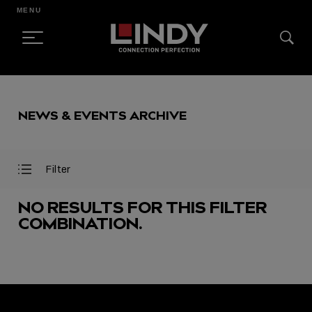
MENU
SKIP
TO
NEWS & EVENTS ARCHIVE
CONTENT
Filter
Open
Close
Filter
Filter
Menu
Menu
NO RESULTS FOR THIS FILTER
COMBINATION.
FEATURED