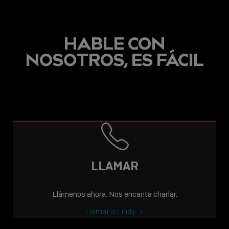
HABLE CON
NOSOTROS, ES FÁCIL
ENTRADA
MCR INCORPORA A
LINDY A SU CARTERA
DE CLIENTES
PROFESIONALES
LLAMAR
Sho
Llámenos ahora. Nos encanta charlar.
shar
icon
Llamar a Lindy