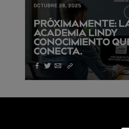
OCTUBRE 28, 2025
MCR INCORPORA A
PRÓXIMAMENTE: L
LINDY A SU
ACADEMIA LINDY
CARTERA DE
CONOCIMIENTO QU
CLIENTES
CONECTA.
PROFESIONALES
Copy
Facebook
Twitter
Email
Link