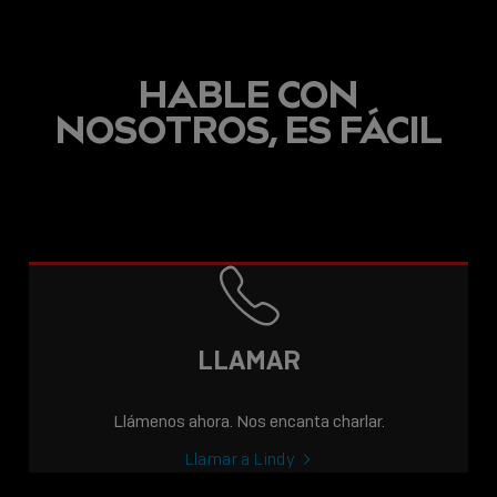
HABLE CON
NOSOTROS, ES FÁCIL
ENTRADA
MCR INCORPORA A
LINDY A SU CARTERA
DE CLIENTES
PROFESIONALES
LLAMAR
Sho
Llámenos ahora. Nos encanta charlar.
shar
icon
Llamar a Lindy