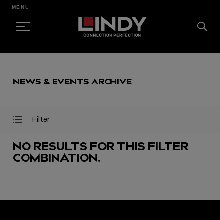
MENU
SKIP
TO
NEWS & EVENTS ARCHIVE
CONTENT
Filter
Open
Close
Filter
Filter
Menu
Menu
NO RESULTS FOR THIS FILTER
COMBINATION.
FEATURED