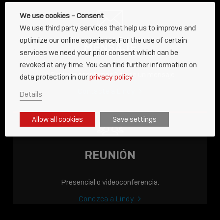
We use cookies – Consent
We use third party services that help us to improve and
optimize our online experience. For the use of certain
MENSAJE
services we need your prior consent which can be
revoked at any time. You can find further information on
¿Prefiere escribirnos? envíe un mensaje
data protection in our
privacy policy
Contacte a Lindy
Details
ENTRADA
Allow all cookies
Save settings
AHORA EN LÍNEA: LA
ACADEMIA LINDY,
CONOCIMIENTO QUE
REUNIÓN
CONECTA.
Presencial o videoconferencia.
Sho
shar
Conozca a Lindy
icon