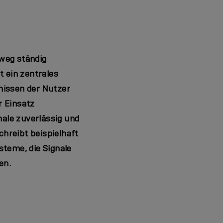
nweg ständig
t ein zentrales
issen der Nutzer
r Einsatz
nale zuverlässig und
hreibt beispielhaft
steme, die Signale
en.