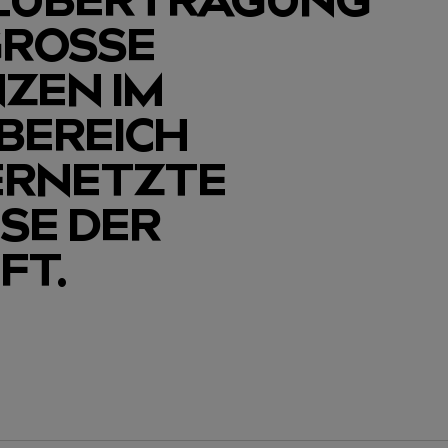
ROSSE D
EN IM W
REICH D
RNETZTE Z
 DER Z
FT.
eren