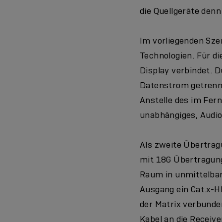
die Quellgeräte denn
Im vorliegenden Szen
Technologien. Für di
Display verbindet. 
Datenstrom getrennt
Anstelle des im Fern
unabhängiges, Audi
Als zweite Übertrag
mit 18G Übertragung
Raum in unmittelbar
Ausgang ein Cat.x-H
der Matrix verbunden
Kabel an die Receive