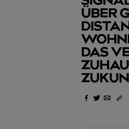
ÜBER G
ISTANZ
OHNBE
AS VE
UHAUSE
UKUN
Link
Facebook
Twitter
Email
kopi