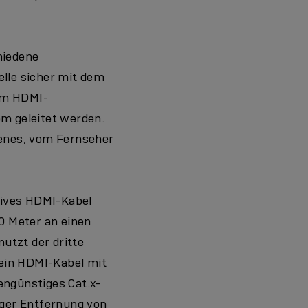
hiedene
elle sicher mit dem
vom HDMI-
m geleitet werden.
genes, vom Fernseher
tives HDMI-Kabel
0 Meter an einen
utzt der dritte
 ein HDMI-Kabel mit
engünstiges Cat.x-
niger Entfernung von