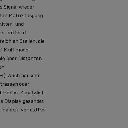
s Signal wieder
erten Matrixausgang
itter- und
ter entfernt
eich an Stellen, die
rd-Multimode-
le über Distanzen
en
I). Auch bei sehr
mtrassen oder
blemlos. Zusätzlich
ns Display gesendet
e nahezu verlustfrei