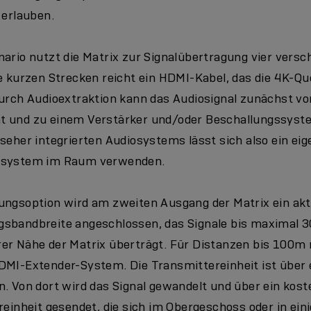
 erlauben.
ario nutzt die Matrix zur Signalübertragung vier versc
e kurzen Strecken reicht ein HDMI-Kabel, das die 4K-Qu
Durch Audioextraktion kann das Audiosignal zunächst 
 und zu einem Verstärker und/oder Beschallungssyste
seher integrierten Audiosystems lässt sich also ein ei
osystem im Raum verwenden.
ungsoption wird am zweiten Ausgang der Matrix ein ak
sbandbreite angeschlossen, das Signale bis maximal 3
er Nähe der Matrix überträgt. Für Distanzen bis 100m n
DMI-Extender-System. Die Transmittereinheit ist über
. Von dort wird das Signal gewandelt und über ein kost
reinheit gesendet, die sich im Obergeschoss oder in ei