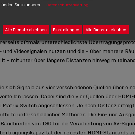
finden Sie in unserer
Datenschutzerklärung
Alle Dienste ablehnen
Einstellungen
Alle Dienste erlauben
derner Wohngebäude gehören heute vielerorts mehrere
hrerseits oftmals unterschiedlichste Übertragungsprotok
- und Videosignalen nutzen und die – über mehrere Rä
lt – mitunter über längere Distanzen hinweg miteina
wie sich Signale aus vier verschiedenen Quellen über ein
erteilen lassen. Dabei sind die vier Quellen über HDMI-
0 Matrix Switch angeschlossen. Je nach Distanz erfolgt
ithilfe unterschiedlicher Methoden. Die Ein- und Ausgä
 Bandbreiten von 18G für die Verarbeitung von AV-Signa
e Übertragungskapazität der neuesten HDMI-Standards a