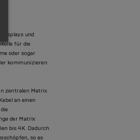
 Displays und
olle für die
ume oder sogar
nder kommunizieren
en zentralen Matrix
Kabel an einen
 die
nge der Matrix
len bis 4K. Dadurch
usschöpfen, so es