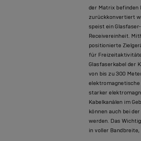
der Matrix befinden 
zurückkonvertiert w
speist ein Glasfase
Receivereinheit. Mit
positionierte Zielge
für Freizeitaktivit
Glasfaserkabel der 
von bis zu 300 Met
elektromagnetische 
starker elektromagn
Kabelkanälen im Gebä
können auch bei der
werden. Das Wichtigs
in voller Bandbreite