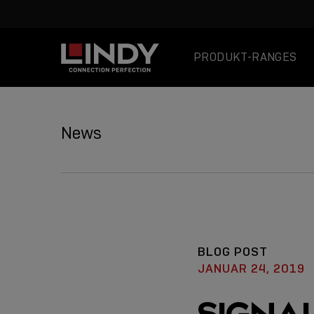
PRODUKT-RANGES
SKIP
TO
News
CONTENT
BLOG POST
JANUAR 24, 2019
SIGNA