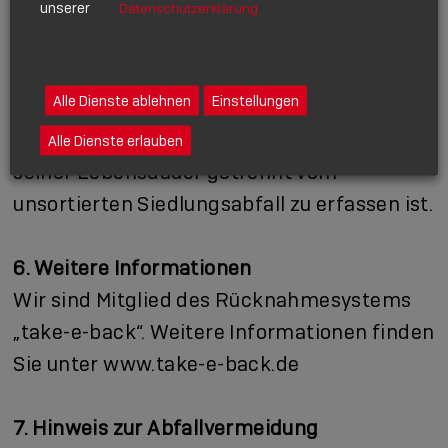
unserer
„durchgestrichene Mülltonne“
Datenschutzerklärung
Das auf den Elektro- und Elektronikgeräten
regelmäßig abgebildete Symbol einer
Alle Dienste ablehnen
Einstellungen
durchgestrichenen Mülltonne weist darauf
hin, dass das jeweilige Gerät am Ende
Alle Dienste erlauben
seiner Lebensdauer getrennt vom
unsortierten Siedlungsabfall zu erfassen ist.
6. Weitere Informationen
Wir sind Mitglied des Rücknahmesystems
„take-e-back“. Weitere Informationen finden
Sie unter
www.take-e-back.de
7. Hinweis zur Abfallvermeidung