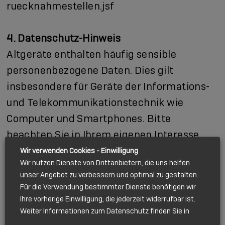
ruecknahmestellen.jsf
4. Datenschutz-Hinweis
Altgeräte enthalten häufig sensible
personenbezogene Daten. Dies gilt
insbesondere für Geräte der Informations-
und Telekommunikationstechnik wie
Computer und Smartphones. Bitte
beachten Sie in Ihrem eigenen Interesse,
dass für die Löschung der Daten auf den zu
Wir verwenden Cookies - Einwilligung
Wir nutzen Dienste von Drittanbietern, die uns helfen
entsorgenden Altgeräten jeder Endnutzer
unser Angebot zu verbessern und optimal zu gestalten.
selbst verantwortlich ist.
Für die Verwendung bestimmter Dienste benötigen wir
Ihre vorherige Einwilligung, die jederzeit widerrufbar ist.
Weiter Informationen zum Datenschutz finden Sie in
5. Bedeutung des Symbols