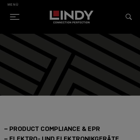
MENÜ
SKIP
TO
CONTENT
– PRODUCT COMPLIANCE & EPR
–
ELEKTRO- UND ELEKTRONIKGERÄTE