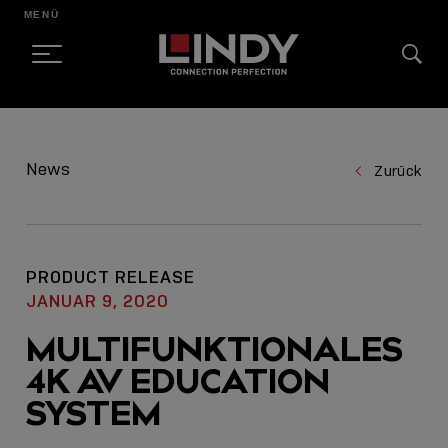
MENÜ
SKIP
TO
News
Zurück
CONTENT
PRODUCT RELEASE
JANUAR 9, 2020
MULTIFUNKTIONALES
4K AV EDUCATION
SYSTEM