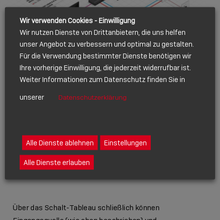
Wir verwenden Cookies - Einwilligung
Wir nutzen Dienste von Drittanbietern, die uns helfen
unser Angebot zu verbessern und optimal zu gestalten.
Für die Verwendung bestimmter Dienste benötigen wir
Ihre vorherige Einwilligung, die jederzeit widerrufbar ist.
Der große Funktionsumfang des Systems erlaubt eine
Weiter Informationen zum Datenschutz finden Sie in
Steuerung der kompletten Schulungsumgebung.
unserer
Datenschutzerklärung
Einfache und intuitive
Alle Dienste ablehnen
Einstellungen
Bedienung per Schalt-
Alle Dienste erlauben
Tableau
Über das Schalt-Tableau schließlich können