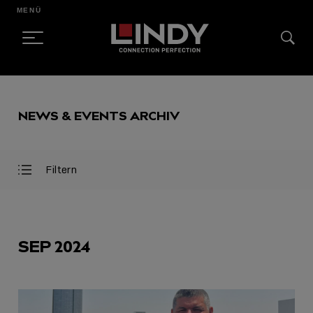
MENÜ
SKIP
TO
NEWS & EVENTS ARCHIV
CONTENT
Filtern
Filter
Filter
öffnen
schließen
AUSGEWÄHLT
SEP 2024