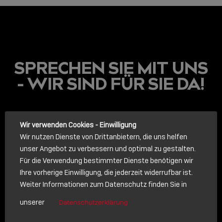
SPRECHEN SIE MIT UNS
- WIR SIND FÜR SIE DA!
LINDY ACADEMY
Wir verwenden Cookies - Einwilligung
Wir nutzen Dienste von Drittanbietern, die uns helfen
JETZT ONLINE
unser Angebot zu verbessern und optimal zu gestalten.
VERFÜGBAR: DIE
LINDY ACADEMY –
Für die Verwendung bestimmter Dienste benötigen wir
WISSEN, DAS
Ihre vorherige Einwilligung, die jederzeit widerrufbar ist.
VERBINDET!
Weiter Informationen zum Datenschutz finden Sie in
ANRUF
unserer
Datenschutzerklärung
Sho
Rufen Sie uns an. Wir sprechen gerne mit Ihnen.
shar