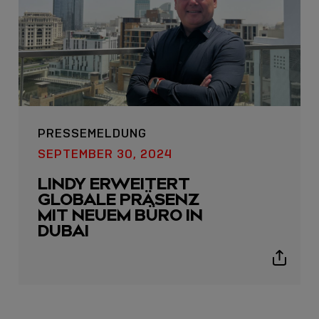
PRESSEMELDUNG
USB C
SEPTEMBER 30, 2024
USB-C ÜBER LANGE
LINDY ERWEITERT
DISTANZEN: AKTIVE
GLOBALE PRÄSENZ
USB-C-KABEL FÜR
MIT NEUEM BÜRO IN
STABILE 10 GBIT/S BIS
DUBAI
15 M
Show
sharing
Sho
icons
shar
icon