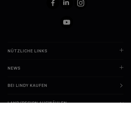
Facebook
LinkedIn
Instagram
YouTube
NÜTZLICHE LINKS
NEWS
BEI LINDY KAUFEN
© Lindy Electronics Ltd. & Lindy-Elektronik GmbH 2026