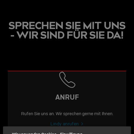
SPRECHEN SIE MIT UNS
- WIR SIND FÜR SIE DA!
USB C
USB-C ÜBER LANGE
DISTANZEN: AKTIVE
USB-C-KABEL FÜR
STABILE 10 GBIT/S BIS
ANRUF
15 M
Rufen Sie uns an. Wir sprechen gerne mit Ihnen.
Sho
shar
Lindy anrufen
icon