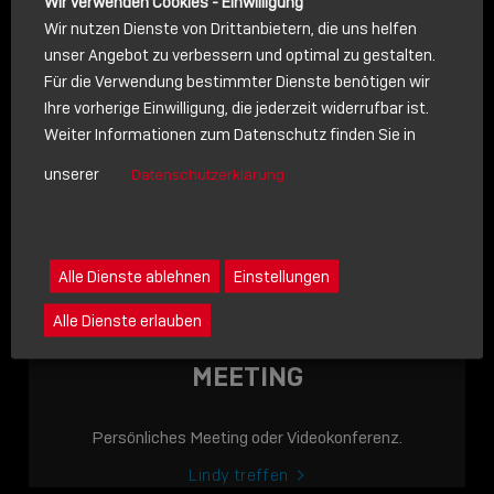
Wir verwenden Cookies - Einwilligung
Wir nutzen Dienste von Drittanbietern, die uns helfen
unser Angebot zu verbessern und optimal zu gestalten.
Für die Verwendung bestimmter Dienste benötigen wir
NACHRICHT
Ihre vorherige Einwilligung, die jederzeit widerrufbar ist.
Weiter Informationen zum Datenschutz finden Sie in
Schreiben Sie lieber? Dann schicken Sie uns gerne eine
unserer
Datenschutzerklärung
Nachricht
Eine Nachricht an Lindy senden
LINDY ACADEMY
Alle Dienste ablehnen
Einstellungen
JETZT ONLINE
Alle Dienste erlauben
VERFÜGBAR: DIE
LINDY ACADEMY –
MEETING
WISSEN, DAS
VERBINDET!
Persönliches Meeting oder Videokonferenz.
Sho
Lindy treffen
shar