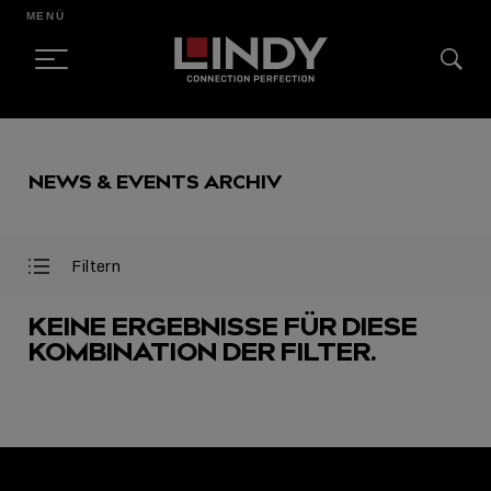
MENÜ
SKIP
TO
NEWS & EVENTS ARCHIV
CONTENT
Filtern
Filter
Filter
öffnen
schließen
KEINE ERGEBNISSE FÜR DIESE
KOMBINATION DER FILTER.
AUSGEWÄHLT