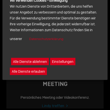
Wir verwenden Cookies - Einwilligung
Wir nutzen Dienste von Drittanbietern, die uns helfen
unser Angebot zu verbessern und optimal zu gestalten.
Für die Verwendung bestimmter Dienste benötigen wir
NACHRICHT
Ihre vorherige Einwilligung, die jederzeit widerrufbar ist.
Weiter Informationen zum Datenschutz finden Sie in
Schreiben Sie lieber? Dann schicken Sie uns gerne eine
unserer
Datenschutzerklärung
Nachricht
Eine Nachricht an Lindy senden
LINDY ACADEMY
Alle Dienste ablehnen
Einstellungen
JETZT ONLINE
Alle Dienste erlauben
VERFÜGBAR: DIE
LINDY ACADEMY –
MEETING
WISSEN, DAS
VERBINDET!
Persönliches Meeting oder Videokonferenz.
Sho
Lindy treffen
shar