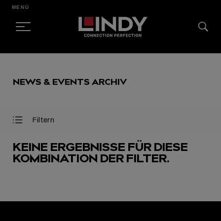
MENÜ
SKIP
TO
NEWS & EVENTS ARCHIV
CONTENT
Filtern
Filter
Filter
öffnen
schließen
KEINE ERGEBNISSE FÜR DIESE
KOMBINATION DER FILTER.
AUSGEWÄHLT