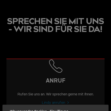
SPRECHEN SIE MIT UNS
- WIR SIND FÜR SIE DA!
USB C
USB-C ÜBER LANGE
DISTANZEN: AKTIVE
USB-C-KABEL FÜR
STABILE 10 GBIT/S BIS
ANRUF
15 M
Rufen Sie uns an. Wir sprechen gerne mit Ihnen.
Sho
shar
Lindy anrufen
icon