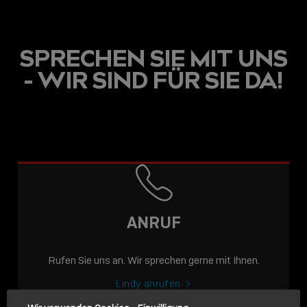
SPRECHEN SIE MIT UNS
- WIR SIND FÜR SIE DA!
USB C
USB-C ÜBER LANGE
DISTANZEN: AKTIVE
USB-C-KABEL FÜR
STABILE 10 GBIT/S BIS
ANRUF
15 M
Rufen Sie uns an. Wir sprechen gerne mit Ihnen.
Sho
shar
Lindy anrufen
icon