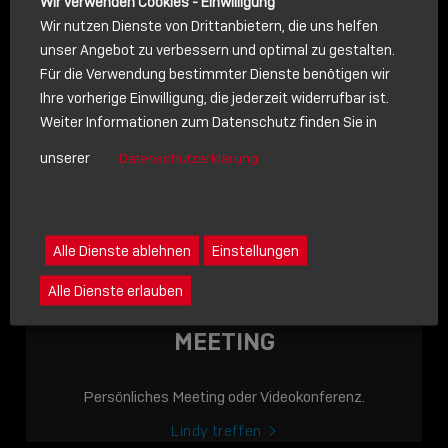
Wir verwenden Cookies - Einwilligung
Wir nutzen Dienste von Drittanbietern, die uns helfen
unser Angebot zu verbessern und optimal zu gestalten.
Für die Verwendung bestimmter Dienste benötigen wir
NACHRICHT
Ihre vorherige Einwilligung, die jederzeit widerrufbar ist.
Weiter Informationen zum Datenschutz finden Sie in
Schreiben Sie lieber? Dann schicken Sie uns gerne eine
unserer
Datenschutzerklärung
Nachricht
Eine Nachricht an Lindy senden
LINDY ACADEMY
Alle Dienste ablehnen
Einstellungen
JETZT ONLINE
Alle Dienste erlauben
VERFÜGBAR: DIE
LINDY ACADEMY –
MEETING
WISSEN, DAS
VERBINDET!
Persönliches Meeting oder Videokonferenz.
Sho
Lindy treffen
shar