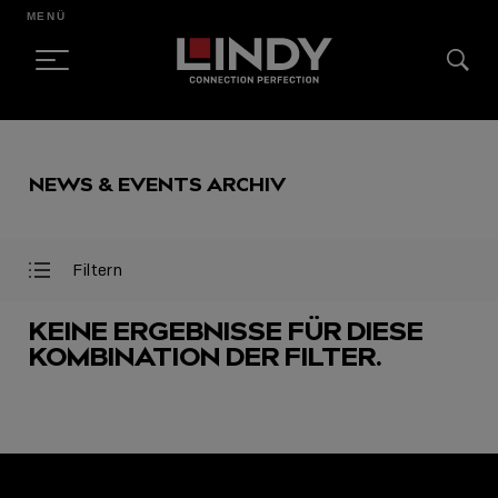
MENÜ
SKIP
TO
NEWS & EVENTS ARCHIV
CONTENT
Filtern
Filter
Filter
öffnen
schließen
KEINE ERGEBNISSE FÜR DIESE
KOMBINATION DER FILTER.
AUSGEWÄHLT