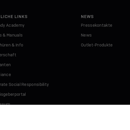
LICHE LINKS
NEWS
indy Academy
Pressekontakte
rs & Manuals
News
hüren & Info
Outlet-Produkte
erschaft
ranten
iance
ate Social Responsibility
isgeberportal
essum
schutz