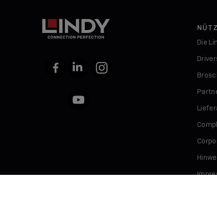
NÜTZ
Die L
Drive
Facebook
LinkedIn
Instagram
Brosc
Partn
YouTube
Liefe
Compl
Corpor
Hinwe
Impr
Daten