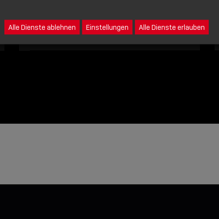
Eine Nachricht an Lindy senden
Alle Dienste ablehnen
Einstellungen
Alle Dienste erlauben