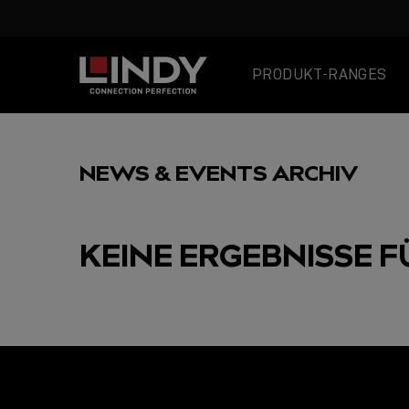
PRODUKT-RANGES
SKIP
TO
NEWS & EVENTS ARCHIV
CONTENT
KEINE ERGEBNISSE F
AUSGEWÄHLT
USB C