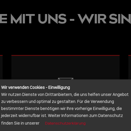
JETZT ON
 MIT UNS - WIR SIN
E
VERFÜGBA
LINDY AC
WISSEN, 
VERBINDE
LESEN
Wir verwenden Cookies - Einwilligung
Wir nutzen Dienste von Drittanbietern, die uns helfen unser Angebot
NACHRICHT
zu verbessern und optimal zu gestalten. Für die Verwendung
bestimmter Dienste benötigen wir Ihre vorherige Einwilligung, die
jederzeit widerrufbar ist. Weiter Informationen zum Datenschutz
Schreiben Sie lieber? Dann schicken
finden Sie in unserer
Datenschutzerklärung
Sie uns gerne eine Nachricht