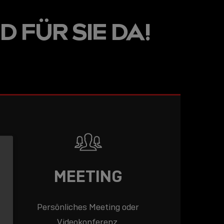
LINE
D FÜR SIE DA!
R: DIE
ADEMY –
DAS
T!
LESEN
MEETING
Persönliches Meeting oder
Videokonferenz.