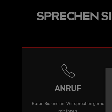
USB-C ÜBER LANGE
SPRECHEN SIE
DISTANZEN: AKTIV
USB-C-KABEL FÜR
STABILE 10 GBIT/S
BIS 15 M
ANRUF
Rufen Sie uns an. Wir sprechen gerne
mit Ihnen.