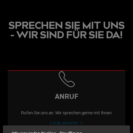
SPRECHEN SIE MIT UNS
- WIR SIND FÜR SIE DA!
USB C
USB-C ÜBER LANGE
DISTANZEN: AKTIVE
USB-C-KABEL FÜR
STABILE 10 GBIT/S BIS
ANRUF
15 M
Rufen Sie uns an. Wir sprechen gerne mit Ihnen.
Sho
shar
Lindy anrufen
icon