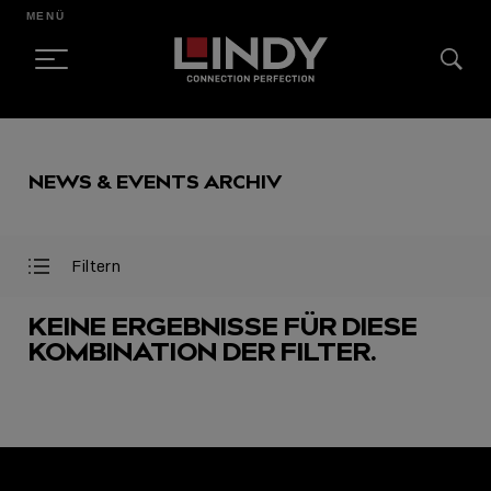
MENÜ
SKIP
TO
NEWS & EVENTS ARCHIV
CONTENT
Filtern
Filter
Filter
öffnen
schließen
KEINE ERGEBNISSE FÜR DIESE
KOMBINATION DER FILTER.
AUSGEWÄHLT