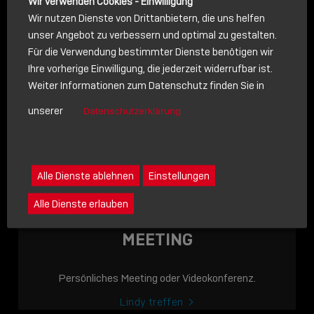
Wir verwenden Cookies - Einwilligung
Wir nutzen Dienste von Drittanbietern, die uns helfen
unser Angebot zu verbessern und optimal zu gestalten.
Für die Verwendung bestimmter Dienste benötigen wir
NACHRICHT
Ihre vorherige Einwilligung, die jederzeit widerrufbar ist.
Weiter Informationen zum Datenschutz finden Sie in
Schreiben Sie lieber? Dann schicken Sie uns gerne eine
unserer
Datenschutzerklärung
Nachricht
Eine Nachricht an Lindy senden
LINDY ACADEMY
Alle Dienste ablehnen
Einstellungen
JETZT ONLINE
Alle Dienste erlauben
VERFÜGBAR: DIE
LINDY ACADEMY –
MEETING
WISSEN, DAS
VERBINDET!
Persönliches Meeting oder Videokonferenz.
Sho
Lindy treffen
shar