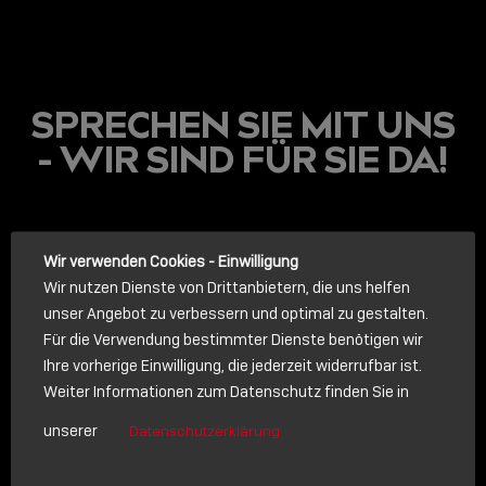
SPRECHEN SIE MIT UNS
- WIR SIND FÜR SIE DA!
LINDY ACADEMY
Wir verwenden Cookies - Einwilligung
Wir nutzen Dienste von Drittanbietern, die uns helfen
JETZT ONLINE
unser Angebot zu verbessern und optimal zu gestalten.
VERFÜGBAR: DIE
Für die Verwendung bestimmter Dienste benötigen wir
LINDY ACADEMY –
Ihre vorherige Einwilligung, die jederzeit widerrufbar ist.
WISSEN, DAS
ANRUF
Weiter Informationen zum Datenschutz finden Sie in
VERBINDET!
unserer
Datenschutzerklärung
Rufen Sie uns an. Wir sprechen gerne mit Ihnen.
Sho
shar
Lindy anrufen