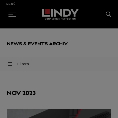
MENÜ
SKIP
TO
NEWS & EVENTS ARCHIV
CONTENT
Filtern
Filter
Filter
öffnen
schließen
AUSGEWÄHLT
NOV 2023