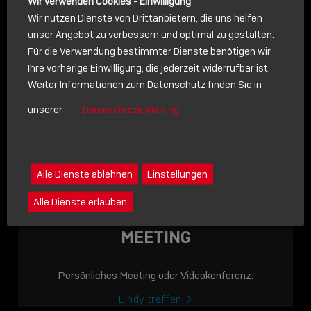
Wir verwenden Cookies - Einwilligung
Wir nutzen Dienste von Drittanbietern, die uns helfen
unser Angebot zu verbessern und optimal zu gestalten.
Für die Verwendung bestimmter Dienste benötigen wir
NACHRICHT
Ihre vorherige Einwilligung, die jederzeit widerrufbar ist.
Weiter Informationen zum Datenschutz finden Sie in
Schreiben Sie lieber? Dann schicken Sie uns gerne eine
unserer
Datenschutzerklärung
Nachricht
Eine Nachricht an Lindy senden
LINDY ACADEMY
Alle Dienste ablehnen
Einstellungen
JETZT ONLINE
Alle Dienste erlauben
VERFÜGBAR: DIE
LINDY ACADEMY –
MEETING
WISSEN, DAS
VERBINDET!
Persönliches Meeting oder Videokonferenz.
Sho
Lindy treffen
shar