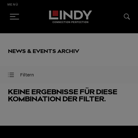
MENÜ
SKIP
TO
NEWS & EVENTS ARCHIV
CONTENT
Filtern
Filter
Filter
öffnen
schließen
KEINE ERGEBNISSE FÜR DIESE
KOMBINATION DER FILTER.
AUSGEWÄHLT