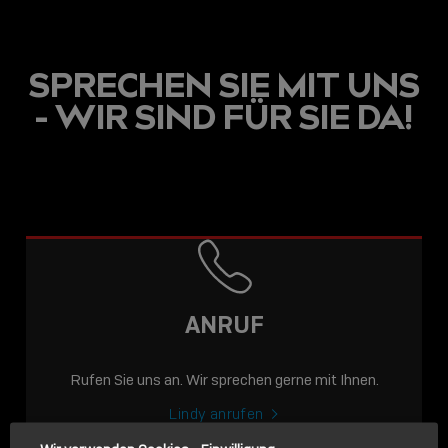
SPRECHEN SIE MIT UNS
- WIR SIND FÜR SIE DA!
USB C
USB-C ÜBER LANGE
DISTANZEN: AKTIVE
USB-C-KABEL FÜR
STABILE 10 GBIT/S BIS
ANRUF
15 M
Rufen Sie uns an. Wir sprechen gerne mit Ihnen.
Sho
shar
Lindy anrufen
icon