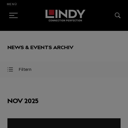
MENÜ
SKIP
TO
NEWS & EVENTS ARCHIV
CONTENT
Filtern
Filter
Filter
öffnen
schließen
AUSGEWÄHLT
NOV 2025