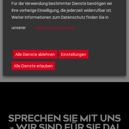
Für die Verwendung bestimmter Dienste benötigen wir
Ihre vorherige Einwilligung, die jederzeit widerrufbar ist.
NACHHALTIGKEIT
Weiter Informationen zum Datenschutz finden Sie in
JANUAR 21, 2025
unserer
Datenschutzerklärung
NACHHALTIGKEIT IM
MITTELSTAND
Alle Dienste ablehnen
Einstellungen
Show
sharing
Alle Dienste erlauben
icons
SPRECHEN SIE MIT UNS
- WIR SIND FÜR SIE DA!