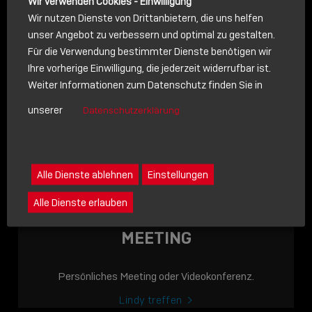
Wir verwenden Cookies - Einwilligung
Wir nutzen Dienste von Drittanbietern, die uns helfen
unser Angebot zu verbessern und optimal zu gestalten.
Für die Verwendung bestimmter Dienste benötigen wir
NACHRICHT
Ihre vorherige Einwilligung, die jederzeit widerrufbar ist.
Weiter Informationen zum Datenschutz finden Sie in
Schreiben Sie lieber? Dann schicken Sie uns gerne eine
unserer
Datenschutzerklärung
Nachricht
Eine Nachricht an Lindy senden
LINDY ACADEMY
Alle Dienste ablehnen
Einstellungen
JETZT ONLINE
Alle Dienste erlauben
VERFÜGBAR: DIE
LINDY ACADEMY –
MEETING
WISSEN, DAS
VERBINDET!
Persönliches Meeting oder Videokonferenz.
Sho
Lindy treffen
shar