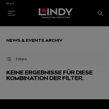
MENÜ
SKIP
TO
NEWS & EVENTS ARCHIV
CONTENT
Filtern
Filter
Filter
öffnen
schließen
KEINE ERGEBNISSE FÜR DIESE
KOMBINATION DER FILTER.
AUSGEWÄHLT