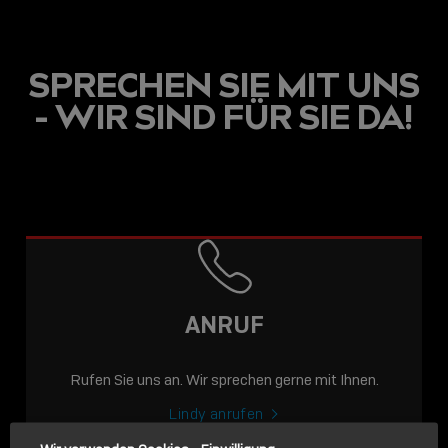
SPRECHEN SIE MIT UNS
- WIR SIND FÜR SIE DA!
USB C
USB-C ÜBER LANGE
DISTANZEN: AKTIVE
USB-C-KABEL FÜR
STABILE 10 GBIT/S BIS
ANRUF
15 M
Rufen Sie uns an. Wir sprechen gerne mit Ihnen.
Sho
shar
Lindy anrufen
icon