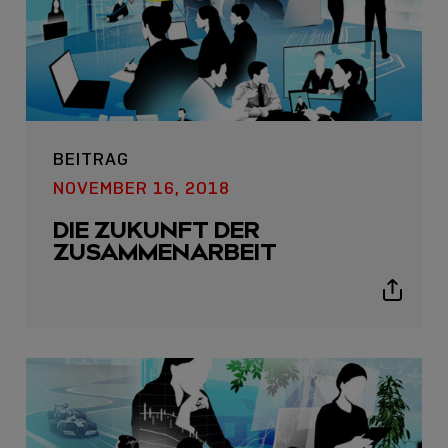
BEITRAG
NOVEMBER 16, 2018
DIE ZUKUNFT DER
LINDY ACADEMY
ZUSAMMENARBEIT
JETZT ONLINE
Show
VERFÜGBAR: DIE
sharing
LINDY ACADEMY –
icons
WISSEN, DAS
VERBINDET!
Sho
shar