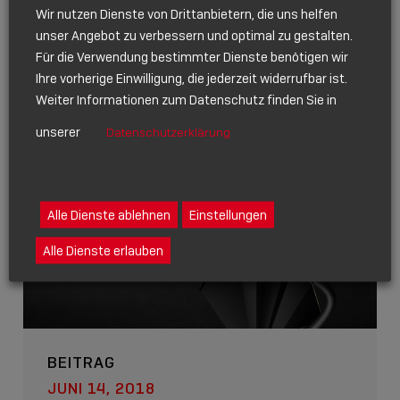
INDUSTRIE-
Wir nutzen Dienste von Drittanbietern, die uns helfen
ANWENDUNGEN –
unser Angebot zu verbessern und optimal zu gestalten.
LINDYS NEUE
Für die Verwendung bestimmter Dienste benötigen wir
ANTHRA LINE
Ihre vorherige Einwilligung, die jederzeit widerrufbar ist.
Weiter Informationen zum Datenschutz finden Sie in
Show
sharing
unserer
Datenschutzerklärung
icons
Alle Dienste ablehnen
Einstellungen
Alle Dienste erlauben
BEITRAG
JUNI 14, 2018