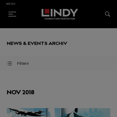
MENÜ
SKIP
TO
NEWS & EVENTS ARCHIV
CONTENT
Filtern
Filter
Filter
öffnen
schließen
AUSGEWÄHLT
NOV 2018