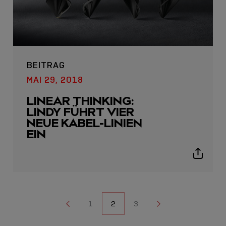
BEITRAG
MAI 29, 2018
LINEAR THINKING:
LINDY FÜHRT VIER
NEUE KABEL-LINIEN
EIN
Show
sharing
icons
NAVIGATION
1
1
2
3
3
DER