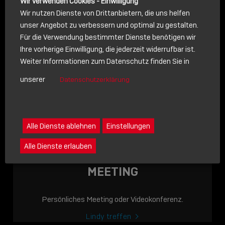
Wir verwenden Cookies - Einwilligung
Wir nutzen Dienste von Drittanbietern, die uns helfen
unser Angebot zu verbessern und optimal zu gestalten.
Für die Verwendung bestimmter Dienste benötigen wir
NACHRICHT
Ihre vorherige Einwilligung, die jederzeit widerrufbar ist.
Weiter Informationen zum Datenschutz finden Sie in
Schreiben Sie lieber? Dann schicken Sie uns gerne eine
unserer
Datenschutzerklärung
Nachricht
Eine Nachricht an Lindy senden
LINDY ACADEMY
Alle Dienste ablehnen
Einstellungen
JETZT ONLINE
Alle Dienste erlauben
VERFÜGBAR: DIE
LINDY ACADEMY –
MEETING
WISSEN, DAS
VERBINDET!
Persönliches Meeting oder Videokonferenz.
Sho
Lindy treffen
shar