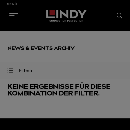
MENÜ
SKIP
TO
NEWS & EVENTS ARCHIV
CONTENT
Filtern
Filter
Filter
öffnen
schließen
KEINE ERGEBNISSE FÜR DIESE
KOMBINATION DER FILTER.
AUSGEWÄHLT