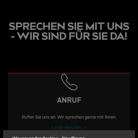
SPRECHEN SIE MIT UNS
- WIR SIND FÜR SIE DA!
USB C
USB-C ÜBER LANGE
DISTANZEN: AKTIVE
USB-C-KABEL FÜR
STABILE 10 GBIT/S BIS
ANRUF
15 M
Rufen Sie uns an. Wir sprechen gerne mit Ihnen.
Sho
shar
Lindy anrufen
icon