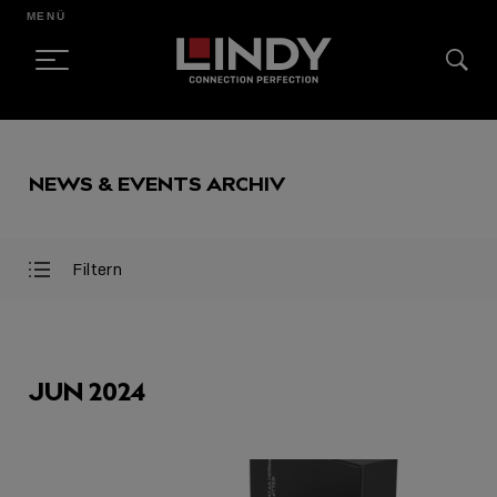
MENÜ
SKIP
TO
NEWS & EVENTS ARCHIV
CONTENT
Filtern
Filter
Filter
öffnen
schließen
AUSGEWÄHLT
JUN 2024