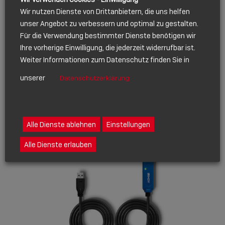
Wir nutzen Dienste von Drittanbietern, die uns helfen
unser Angebot zu verbessern und optimal zu gestalten.
BEITRAG
Für die Verwendung bestimmter Dienste benötigen wir
OKTOBER 29, 2021
Ihre vorherige Einwilligung, die jederzeit widerrufbar ist.
ISE 2022
Weiter Informationen zum Datenschutz finden Sie in
unserer
Datenschutzerklärung
Show
sharing
icons
JUN 2020
Alle Dienste ablehnen
Einstellungen
Alle Dienste erlauben