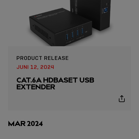
PRODUCT RELEASE
USB C
JUNI 12, 2024
USB-C ÜBER LANGE
CAT.6A HDBASET USB
DISTANZEN: AKTIVE
EXTENDER
USB-C-KABEL FÜR
STABILE 10 GBIT/S BIS
Show
15 M
sharing
icons
Sho
MAR 2024
shar
icon