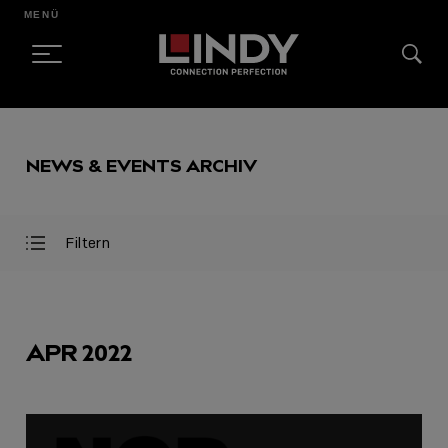
MENÜ
SKIP
TO
NEWS & EVENTS ARCHIV
CONTENT
Filtern
Filter
Filter
öffnen
schließen
AUSGEWÄHLT
APR 2022