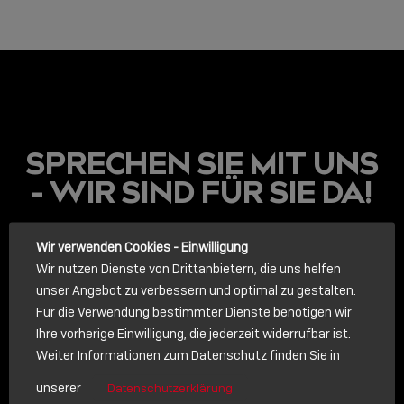
SPRECHEN SIE MIT UNS
- WIR SIND FÜR SIE DA!
LINDY ACADEMY
Wir verwenden Cookies - Einwilligung
JETZT ONLINE
Wir nutzen Dienste von Drittanbietern, die uns helfen
VERFÜGBAR: DIE
unser Angebot zu verbessern und optimal zu gestalten.
LINDY ACADEMY –
WISSEN, DAS
Für die Verwendung bestimmter Dienste benötigen wir
VERBINDET!
Ihre vorherige Einwilligung, die jederzeit widerrufbar ist.
Weiter Informationen zum Datenschutz finden Sie in
ANRUF
Sho
unserer
Datenschutzerklärung
shar