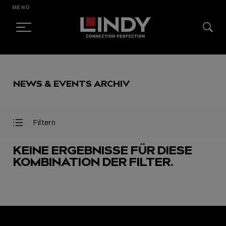
MENÜ
SKIP
TO
NEWS & EVENTS ARCHIV
CONTENT
Filtern
Filter
Filter
öffnen
schließen
KEINE ERGEBNISSE FÜR DIESE
KOMBINATION DER FILTER.
AUSGEWÄHLT