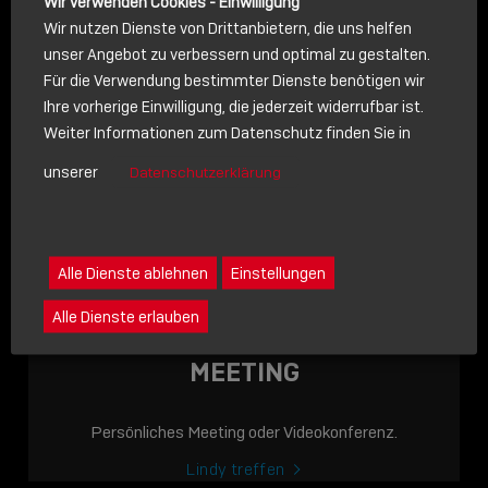
Wir verwenden Cookies - Einwilligung
Wir nutzen Dienste von Drittanbietern, die uns helfen
unser Angebot zu verbessern und optimal zu gestalten.
Für die Verwendung bestimmter Dienste benötigen wir
NACHRICHT
Ihre vorherige Einwilligung, die jederzeit widerrufbar ist.
Weiter Informationen zum Datenschutz finden Sie in
Schreiben Sie lieber? Dann schicken Sie uns gerne eine
unserer
Datenschutzerklärung
Nachricht
Eine Nachricht an Lindy senden
LINDY ACADEMY
Alle Dienste ablehnen
Einstellungen
JETZT ONLINE
Alle Dienste erlauben
VERFÜGBAR: DIE
LINDY ACADEMY –
MEETING
WISSEN, DAS
VERBINDET!
Persönliches Meeting oder Videokonferenz.
Sho
Lindy treffen
shar