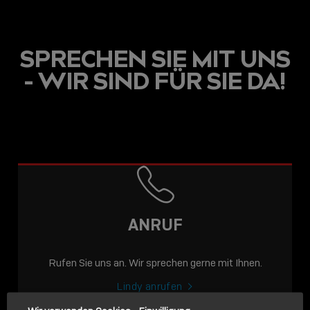
SPRECHEN SIE MIT UNS
- WIR SIND FÜR SIE DA!
USB C
USB-C ÜBER LANGE
DISTANZEN: AKTIVE
USB-C-KABEL FÜR
STABILE 10 GBIT/S BIS
ANRUF
15 M
Rufen Sie uns an. Wir sprechen gerne mit Ihnen.
Sho
shar
Lindy anrufen
icon