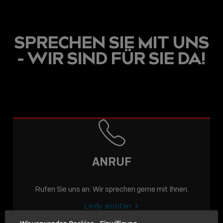
SPRECHEN SIE MIT UNS
- WIR SIND FÜR SIE DA!
USB C
USB-C ÜBER LANGE
DISTANZEN: AKTIVE
USB-C-KABEL FÜR
STABILE 10 GBIT/S BIS
ANRUF
15 M
Rufen Sie uns an. Wir sprechen gerne mit Ihnen.
Sho
shar
Lindy anrufen
icon