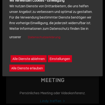
Wir verwenden Cookies - Einwilligung
Wir nutzen Dienste von Drittanbietern, die uns helfen
unser Angebot zu verbessern und optimal zu gestalten.
Für die Verwendung bestimmter Dienste benötigen wir
NACHRICHT
Ihre vorherige Einwilligung, die jederzeit widerrufbar ist.
Weiter Informationen zum Datenschutz finden Sie in
Schreiben Sie lieber? Dann schicken Sie uns gerne eine
unserer
Datenschutzerklärung
Nachricht
Eine Nachricht an Lindy senden
LINDY ACADEMY
Alle Dienste ablehnen
Einstellungen
JETZT ONLINE
Alle Dienste erlauben
VERFÜGBAR: DIE
LINDY ACADEMY –
MEETING
WISSEN, DAS
VERBINDET!
Persönliches Meeting oder Videokonferenz.
Sho
Lindy treffen
shar