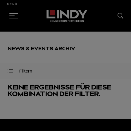
MENÜ
SKIP
TO
NEWS & EVENTS ARCHIV
CONTENT
Filtern
Filter
Filter
öffnen
schließen
KEINE ERGEBNISSE FÜR DIESE
KOMBINATION DER FILTER.
AUSGEWÄHLT