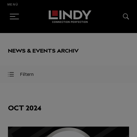
MENÜ
SKIP
TO
NEWS & EVENTS ARCHIV
CONTENT
Filtern
Filter
Filter
öffnen
schließen
AUSGEWÄHLT
OCT 2024