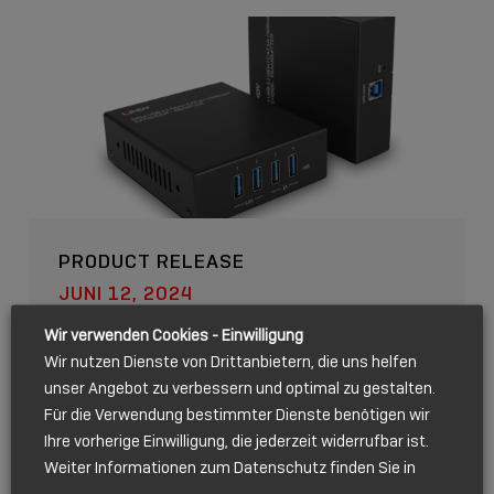
PRODUCT RELEASE
JUNI 12, 2024
CAT.6A HDBASET USB
Wir verwenden Cookies - Einwilligung
EXTENDER
Wir nutzen Dienste von Drittanbietern, die uns helfen
unser Angebot zu verbessern und optimal zu gestalten.
Show
Für die Verwendung bestimmter Dienste benötigen wir
sharing
Ihre vorherige Einwilligung, die jederzeit widerrufbar ist.
icons
Weiter Informationen zum Datenschutz finden Sie in
MAY 2024