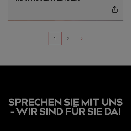
Show
sharing
icons
NAVIGATION
1
2
2
DER
BEITRÄGE
SPRECHEN SIE MIT UNS
- WIR SIND FÜR SIE DA!