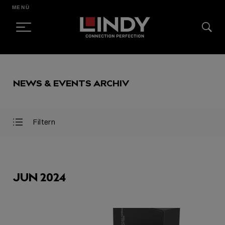
MENÜ
SKIP
TO
NEWS & EVENTS ARCHIV
CONTENT
Filtern
Filter
Filter
öffnen
schließen
AUSGEWÄHLT
JUN 2024