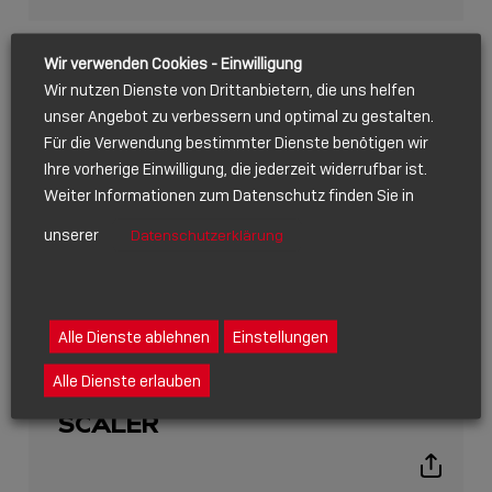
sharing
icons
Wir verwenden Cookies - Einwilligung
Wir nutzen Dienste von Drittanbietern, die uns helfen
unser Angebot zu verbessern und optimal zu gestalten.
Für die Verwendung bestimmter Dienste benötigen wir
Ihre vorherige Einwilligung, die jederzeit widerrufbar ist.
Weiter Informationen zum Datenschutz finden Sie in
unserer
Datenschutzerklärung
PRODUCT RELEASE
FEBRUAR 01, 2024
Alle Dienste ablehnen
Einstellungen
STAND ALONE 3×3
Alle Dienste erlauben
HDMI® VIDEO WALL
SCALER
Show
sharing