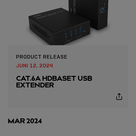
PRODUCT RELEASE
USB C
JUNI 12, 2024
USB-C ÜBER LANGE
CAT.6A HDBASET USB
DISTANZEN: AKTIVE
EXTENDER
USB-C-KABEL FÜR
STABILE 10 GBIT/S BIS
Show
15 M
sharing
icons
Sho
MAR 2024
shar
icon