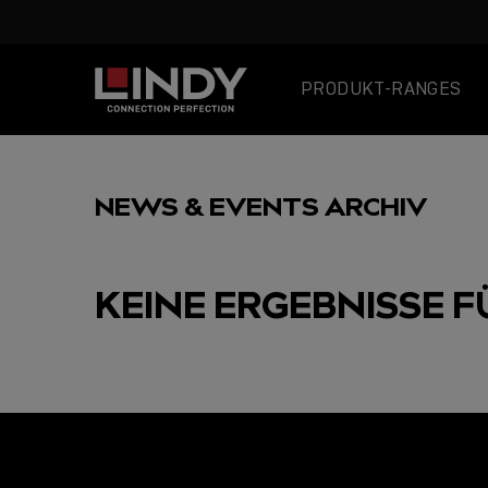
PRODUKT-RANGES
SKIP
TO
NEWS & EVENTS ARCHIV
CONTENT
KEINE ERGEBNISSE F
AUSGEWÄHLT
USB C