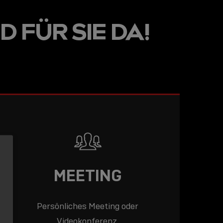
LINE
D FÜR SIE DA!
R: DIE
ADEMY –
DAS
T!
LESEN
MEETING
Persönliches Meeting oder
Videokonferenz.