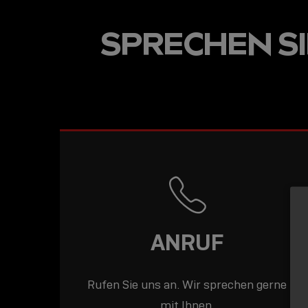
USB-C ÜBER LANGE
SPRECHEN SIE
DISTANZEN: AKTIV
USB-C-KABEL FÜR
STABILE 10 GBIT/S
BIS 15 M
ANRUF
Rufen Sie uns an. Wir sprechen gerne
mit Ihnen.