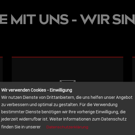
JETZT ON
 MIT UNS - WIR SIN
E
VERFÜGBA
LINDY AC
WISSEN, 
VERBINDE
LESEN
Wir verwenden Cookies - Einwilligung
Wir nutzen Dienste von Drittanbietern, die uns helfen unser Angebot
NACHRICHT
zu verbessern und optimal zu gestalten. Für die Verwendung
bestimmter Dienste benötigen wir Ihre vorherige Einwilligung, die
jederzeit widerrufbar ist. Weiter Informationen zum Datenschutz
Schreiben Sie lieber? Dann schicken
finden Sie in unserer
Datenschutzerklärung
Sie uns gerne eine Nachricht