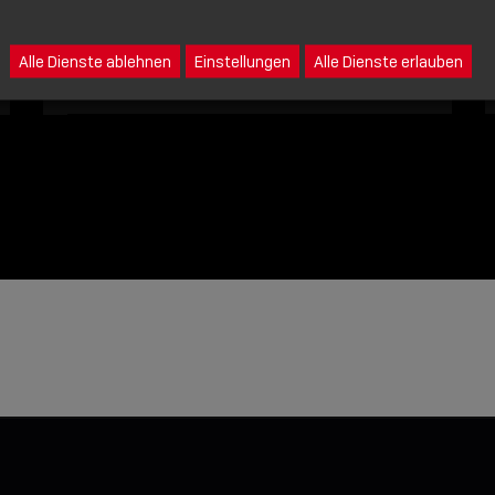
Eine Nachricht an Lindy senden
Alle Dienste ablehnen
Einstellungen
Alle Dienste erlauben