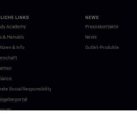
LICHE LINKS
NEWS
indy Academy
Pressekontakte
rs & Manuals
News
hüren & Info
Outlet-Produkte
erschaft
ranten
iance
ate Social Responsibility
isgeberportal
essum
schutz