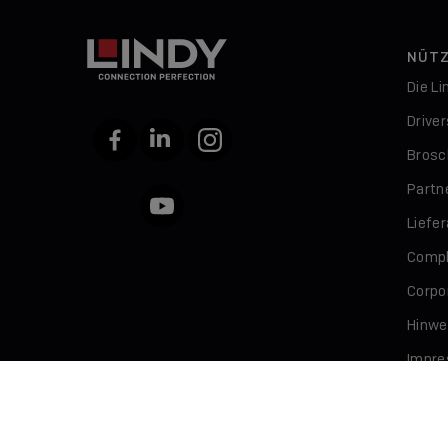
NÜTZ
Die L
Drive
Facebook
LinkedIn
Instagram
Brosc
Partn
YouTube
Liefe
Compl
Corpor
Hinwe
Impr
Daten