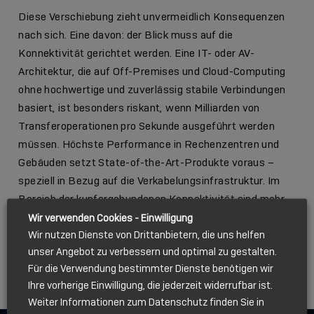
Diese Verschiebung zieht unvermeidlich Konsequenzen
nach sich. Eine davon: der Blick muss auf die
Konnektivität gerichtet werden. Eine IT- oder AV-
Architektur, die auf Off-Premises und Cloud-Computing
ohne hochwertige und zuverlässig stabile Verbindungen
basiert, ist besonders riskant, wenn Milliarden von
Transferoperationen pro Sekunde ausgeführt werden
müssen. Höchste Performance in Rechenzentren und
Gebäuden setzt State-of-the-Art-Produkte voraus –
speziell in Bezug auf die Verkabelungsinfrastruktur. Im
Bereich der kupfergebundenen Konnektivität sind mehr
denn je leistungsstarke, flexible und wirtschaftliche
Wir verwenden Cookies - Einwilligung
Wir nutzen Dienste von Drittanbietern, die uns helfen
Lösungen gefragt, die ausreichend Bandbreite bieten und
unser Angebot zu verbessern und optimal zu gestalten.
sich modular an künftige Anforderungen anpassen
Für die Verwendung bestimmter Dienste benötigen wir
lassen.
Ihre vorherige Einwilligung, die jederzeit widerrufbar ist.
Weiter Informationen zum Datenschutz finden Sie in