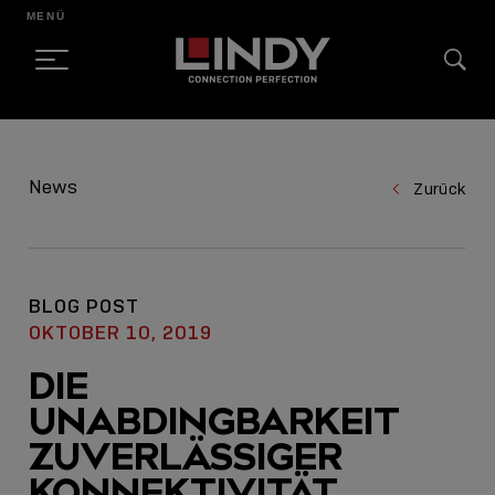
MENÜ
SKIP
TO
News
Zurück
CONTENT
BLOG POST
OKTOBER 10, 2019
DIE
UNABDINGBARKEIT
ZUVERLÄSSIGER
KONNEKTIVITÄT