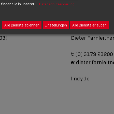
finden Sie in unserer
Datenschutzerklärung
AUSTRIA
Alle Dienste ablehnen
Einstellungen
Alle Dienste erlauben
Lindy Vertriebsre
03)
Dieter Farnleitne
t
: (0) 3179 23200
e
: dieter.farnleit
lindy.de