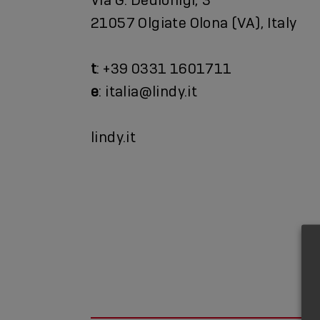
21057 Olgiate Olona (VA), Italy
t
: +39 0331 1601711
e
: italia@lindy.it
lindy.it