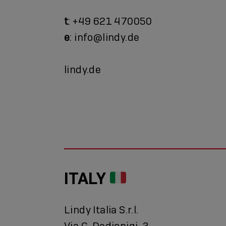
t
: +49 621 470050
e
: info@lindy.de
lindy.de
ITALY
Lindy Italia S.r.l.
Via G. Dedionigi, 3