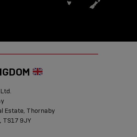
INGDOM
 Ltd.
ay
al Estate, Thornaby
, TS17 9JY