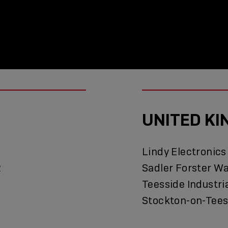
UNITED K
Lindy Electronics
2
Sadler Forster W
Teesside Industri
Stockton-on-Tees