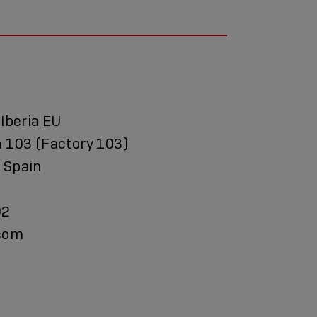
 Iberia EU
a 103 (Factory 103)
 Spain
92
.com