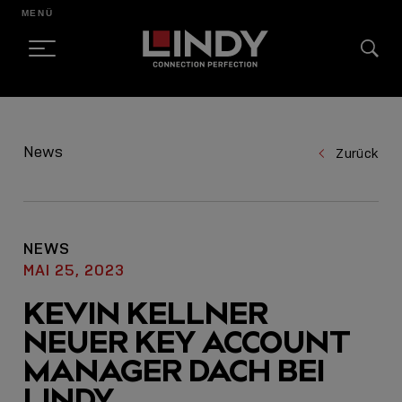
MENÜ
SKIP
TO
News
Zurück
CONTENT
NEWS
MAI 25, 2023
KEVIN KELLNER
NEUER KEY ACCOUNT
MANAGER DACH BEI
LINDY