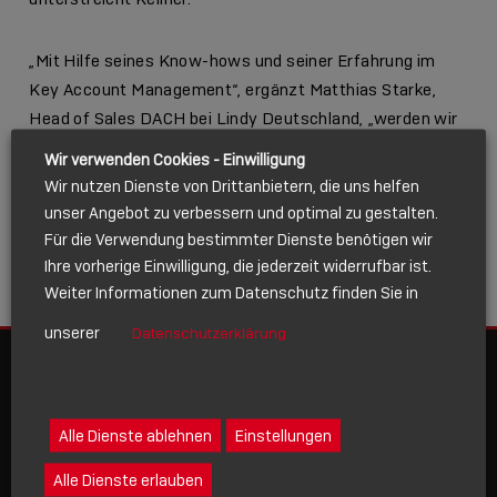
„Mit Hilfe seines Know-hows und seiner Erfahrung im
Key Account Management“, ergänzt Matthias Starke,
Head of Sales DACH bei Lindy Deutschland, „werden wir
die Kundenbeziehungen weiter stärken, die Bedürfnisse
Wir verwenden Cookies - Einwilligung
unserer Kunden noch besser verstehen und können uns
Wir nutzen Dienste von Drittanbietern, die uns helfen
dem entsprechend optimal ausrichten.“
unser Angebot zu verbessern und optimal zu gestalten.
Für die Verwendung bestimmter Dienste benötigen wir
Ihre vorherige Einwilligung, die jederzeit widerrufbar ist.
Wir freuen uns, Kevin bei Lindy willkommen zu heißen.
Weiter Informationen zum Datenschutz finden Sie in
unserer
Datenschutzerklärung
Alle Dienste ablehnen
Einstellungen
E-MAIL-KONTAKT
Alle Dienste erlauben