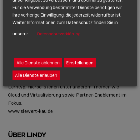
mehrwertige Dienstleistungspakete, speziell auf aktuelle
Für die Verwendung bestimmter Dienste benötigen wir
Kundenbedürfnisse zugeschnitten. Die Siewert & Kau
Ihre vorherige Einwilligung, die jederzeit widerrufbar ist.
Logistics übernimmt die komplette Palette aller
Weiter Informationen zum Datenschutz finden Sie in
logistischen Dienstleistungen einschließlich
unserer
Datenschutzerklärung
Warehousing und Cargo. Die Siewert & Kau Services
bietet kompetenten Rundumservice im Bereich
Software, Marketing und Accounting. Im Zuge der
digitalen Transformation hat Siewert & Kau die Academy
Alle Dienste ablehnen
Einstellungen
ins Leben gerufen: eine digitale Lernkultur mit
Alle Dienste erlauben
unterschiedlichen Methoden für jeden erdenklichen
Lerntyp. Hierbei stehen unter anderem Themen wie
Cloud und Virtualisierung sowie Partner-Enablement im
Fokus.
www.siewert-kau.de
ÜBER LINDY