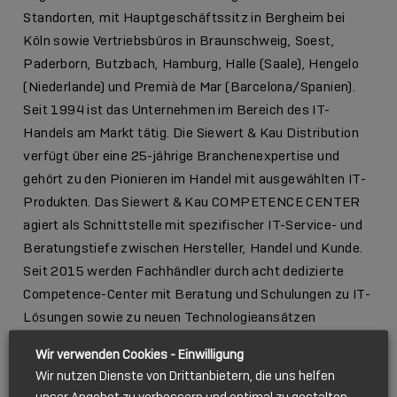
Standorten, mit Hauptgeschäftssitz in Bergheim bei
Köln sowie Vertriebsbüros in Braunschweig, Soest,
Paderborn, Butzbach, Hamburg, Halle (Saale), Hengelo
(Niederlande) und Premià de Mar (Barcelona/Spanien).
Seit 1994 ist das Unternehmen im Bereich des IT-
Handels am Markt tätig. Die Siewert & Kau Distribution
verfügt über eine 25-jährige Branchenexpertise und
gehört zu den Pionieren im Handel mit ausgewählten IT-
Produkten. Das Siewert & Kau COMPETENCE CENTER
agiert als Schnittstelle mit spezifischer IT-Service- und
Beratungstiefe zwischen Hersteller, Handel und Kunde.
Seit 2015 werden Fachhändler durch acht dedizierte
Competence-Center mit Beratung und Schulungen zu IT-
Lösungen sowie zu neuen Technologieansätzen
zielgerichtet unterstützt.
Wir verwenden Cookies - Einwilligung
Wir nutzen Dienste von Drittanbietern, die uns helfen
Der Bereich Siewert & Kau VALUE ADD bedeutet
unser Angebot zu verbessern und optimal zu gestalten.