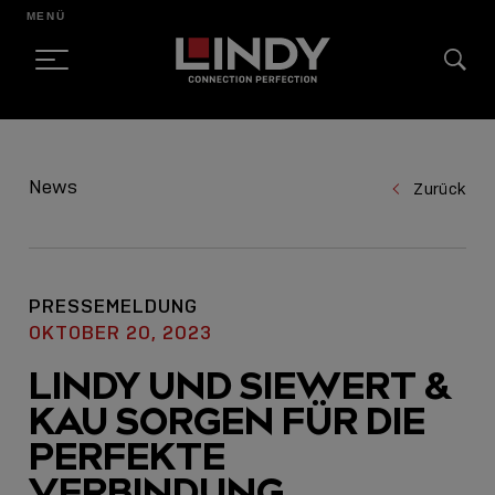
MENÜ
SKIP
TO
News
Zurück
CONTENT
PRESSEMELDUNG
OKTOBER 20, 2023
LINDY UND SIEWERT &
KAU SORGEN FÜR DIE
PERFEKTE
VERBINDUNG