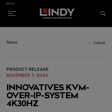
MENÜ
SKIP
TO
News
Zurück
CONTENT
PRODUCT RELEASE
NOVEMBER 7, 2023
INNOVATIVES KVM-
OVER-IP-SYSTEM
4K30HZ