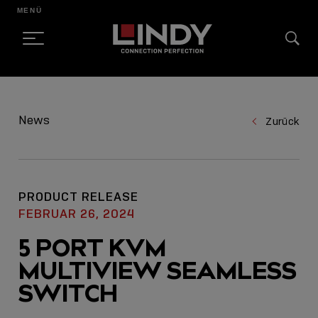
MENÜ
SKIP
TO
News
Zurück
CONTENT
PRODUCT RELEASE
FEBRUAR 26, 2024
5 PORT KVM
MULTIVIEW SEAMLESS
SWITCH