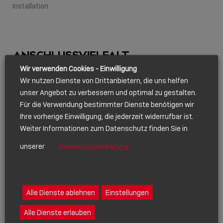
Installation
ANSCHLUSSVIELFALT
Wir verwenden Cookies - Einwilligung
Vier der fünf Quellrechner werden via HDMI® und USB
Wir nutzen Dienste von Drittanbietern, die uns helfen
mit dem Switch verbunden, der fünfte via USB-C. Dies
unser Angebot zu verbessern und optimal zu gestalten.
ermöglicht auch den Anschluss eines Laptop-Rechners
Für die Verwendung bestimmter Dienste benötigen wir
als Quellgerät. Ein zusätzlicher HDMI®-Ausgang
Ihre vorherige Einwilligung, die jederzeit widerrufbar ist.
ermöglicht – etwa in Schulungsräumen – das lokale
Weiter Informationen zum Datenschutz finden Sie in
Monitoring der auf dem großen Display hinter dem
unserer
Datenschutzerklärung
Dozenten dargestellten Inhalte. Keyboard und Mouse
werden über Standard-USB-Anschlüsse verbunden.
AUSGEKOPPELT
UND SEPARIERT
Alle Dienste ablehnen
Einstellungen
Für die Audio-Wiedergabe auf vom Display unabhängigen
Alle Dienste erlauben
Sound-Devices kann das Audio-Signal per analogem