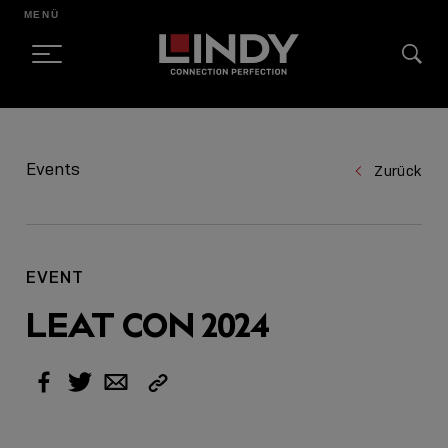
MENÜ
SKIP
TO
Events
Zurück
CONTENT
EVENT
LEAT CON 2024
Link
Facebook
Twitter
Email
kopieren