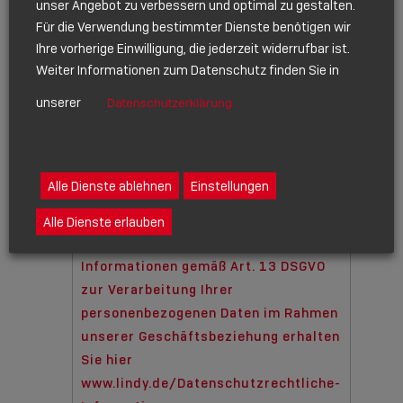
unser Angebot zu verbessern und optimal zu gestalten.
MM
Bitte beachten Sie, dass
Für die Verwendung bestimmter Dienste benötigen wir
Schrägstrich
Sonderanfertigungen gegebenenfalls eine
Ihre vorherige Einwilligung, die jederzeit widerrufbar ist.
TT
Weiter Informationen zum Datenschutz finden Sie in
längere Lieferzeit haben.
Schrägstrich
unserer
Datenschutzerklärung
JJJJ
Ihre Zustimmung
(erforderlich)
Ich bin damit einverstanden, dass
meine Daten zur Bearbeitung meiner
Alle Dienste ablehnen
Einstellungen
Anfrage gespeichert werden. Ich kann
meine Einwilligung jederzeit per E-
Alle Dienste erlauben
Mail an info@lindy.com widerrufen.
Informationen gemäß Art. 13 DSGVO
zur Verarbeitung Ihrer
personenbezogenen Daten im Rahmen
unserer Geschäftsbeziehung erhalten
Sie hier
www.lindy.de/Datenschutzrechtliche-