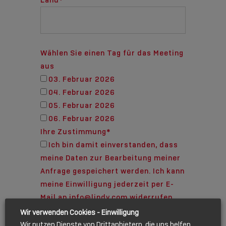
Wählen Sie einen Tag für das Meeting
aus
03. Februar 2026
04. Februar 2026
05. Februar 2026
06. Februar 2026
Ihre Zustimmung
*
Ich bin damit einverstanden, dass
meine Daten zur Bearbeitung meiner
Anfrage gespeichert werden. Ich kann
meine Einwilligung jederzeit per E-
Mail an info@lindy.com widerrufen.
Informationen gemäß Art. 13 DSGVO
Wir verwenden Cookies - Einwilligung
zur Verarbeitung Ihrer
Wir nutzen Dienste von Drittanbietern, die uns helfen