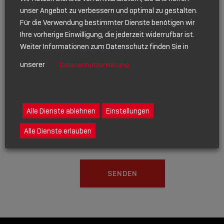
unser Angebot zu verbessern und optimal zu gestalten.
personenbezogenen Daten im Rahmen
Für die Verwendung bestimmter Dienste benötigen wir
unserer Geschäftsbeziehung erhalten
Ihre vorherige Einwilligung, die jederzeit widerrufbar ist.
Sie hier
Weiter Informationen zum Datenschutz finden Sie in
www.lindy.de/Datenschutzrechtliche-
Informationen
unserer
Datenschutzerklärung
CAPTCHA
Alle Dienste ablehnen
Einstellungen
Alle Dienste erlauben
SENDEN