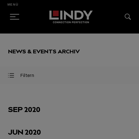
MENÜ
SKIP
TO
NEWS & EVENTS ARCHIV
CONTENT
Filtern
Filter
Filter
öffnen
schließen
AUSGEWÄHLT
SEP 2020
JUN 2020