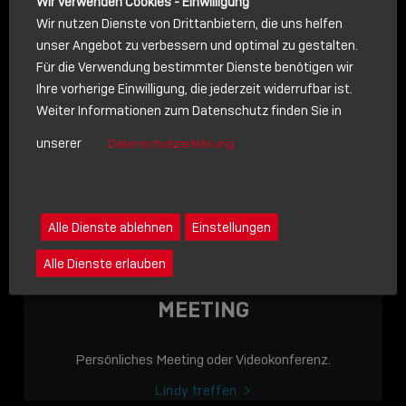
Wir verwenden Cookies - Einwilligung
Wir nutzen Dienste von Drittanbietern, die uns helfen
unser Angebot zu verbessern und optimal zu gestalten.
Für die Verwendung bestimmter Dienste benötigen wir
NACHRICHT
Ihre vorherige Einwilligung, die jederzeit widerrufbar ist.
Weiter Informationen zum Datenschutz finden Sie in
Schreiben Sie lieber? Dann schicken Sie uns gerne eine
unserer
Datenschutzerklärung
Nachricht
Eine Nachricht an Lindy senden
LINDY ACADEMY
Alle Dienste ablehnen
Einstellungen
JETZT ONLINE
Alle Dienste erlauben
VERFÜGBAR: DIE
LINDY ACADEMY –
MEETING
WISSEN, DAS
VERBINDET!
Persönliches Meeting oder Videokonferenz.
Sho
Lindy treffen
shar