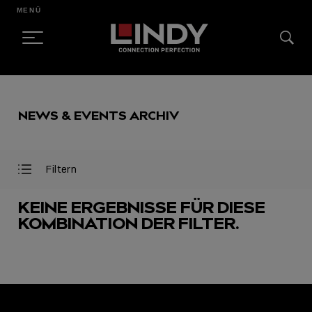
MENÜ
SKIP
TO
NEWS & EVENTS ARCHIV
CONTENT
Filtern
Filter
Filter
öffnen
schließen
KEINE ERGEBNISSE FÜR DIESE
KOMBINATION DER FILTER.
AUSGEWÄHLT