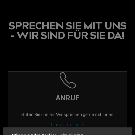
SPRECHEN SIE MIT UNS
- WIR SIND FÜR SIE DA!
USB C
USB-C ÜBER LANGE
DISTANZEN: AKTIVE
USB-C-KABEL FÜR
STABILE 10 GBIT/S BIS
ANRUF
15 M
Rufen Sie uns an. Wir sprechen gerne mit Ihnen.
Sho
shar
Lindy anrufen
icon