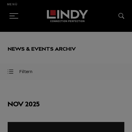
MENÜ
SKIP
TO
NEWS & EVENTS ARCHIV
CONTENT
Filtern
Filter
Filter
öffnen
schließen
AUSGEWÄHLT
NOV 2025