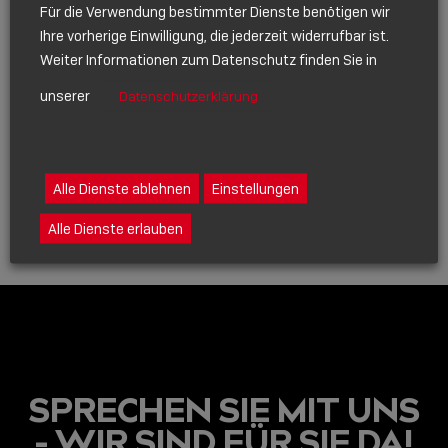
Für die Verwendung bestimmter Dienste benötigen wir
Ihre vorherige Einwilligung, die jederzeit widerrufbar ist.
NACHHALTIGKEIT
Weiter Informationen zum Datenschutz finden Sie in
JANUAR 21, 2025
unserer
Datenschutzerklärung
NACHHALTIGKEIT IM
MITTELSTAND
Alle Dienste ablehnen
Einstellungen
Show
sharing
Alle Dienste erlauben
icons
SPRECHEN SIE MIT UNS
- WIR SIND FÜR SIE DA!